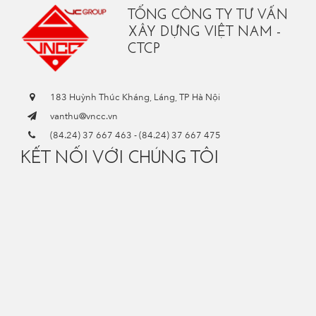
TỔNG CÔNG TY TƯ VẤN
XÂY DỰNG VIỆT NAM -
CTCP
183 Huỳnh Thúc Kháng, Láng, TP Hà Nội
vanthu@vncc.vn
(84.24) 37 667 463
-
(84.24) 37 667 475
KẾT NỐI VỚI CHÚNG TÔI