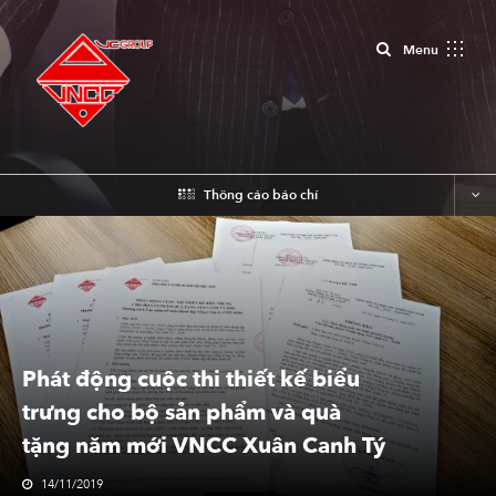
Close
Menu
Thông cáo báo chí
Phát động cuộc thi thiết kế biểu
trưng cho bộ sản phẩm và quà
tặng năm mới VNCC Xuân Canh Tý
2020.
14/11/2019