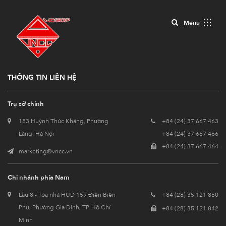
Close
Menu
THÔNG TIN LIÊN HỆ
Trụ sở chính
183 Huỳnh Thúc Kháng, Phường
+84 (24) 37 667 463
Láng, Hà Nội
+84 (24) 37 667 466
+84 (24) 37 667 464
marketing@vncc.vn
Chi nhánh phía Nam
Lầu 8 - Tòa nhà HUD 159 Điện Biên
+84 (28) 35 121 850
Phủ, Phường Gia Định, TP. Hồ Chí
+84 (28) 35 121 842
Minh