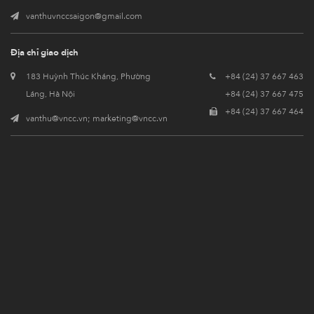
vanthuvnccsaigon@gmail.com
Địa chỉ giao dịch
183 Huỳnh Thúc Kháng, Phường
+84 (24) 37 667 463
Láng, Hà Nội
+84 (24) 37 667 475
+84 (24) 37 667 464
vanthu@vncc.vn; marketing@vncc.vn