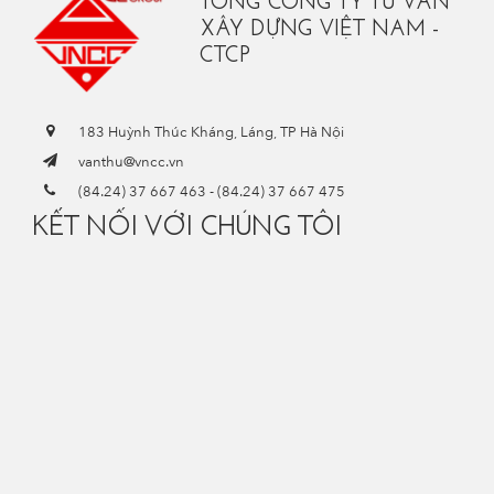
TỔNG CÔNG TY TƯ VẤN
XÂY DỰNG VIỆT NAM -
CTCP
183 Huỳnh Thúc Kháng, Láng, TP Hà Nội
vanthu@vncc.vn
(84.24) 37 667 463
-
(84.24) 37 667 475
KẾT NỐI VỚI CHÚNG TÔI