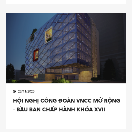
28/11/2025
HỘI NGHỊ CÔNG ĐOÀN VNCC MỞ RỘNG
– BẦU BAN CHẤP HÀNH KHÓA XVII