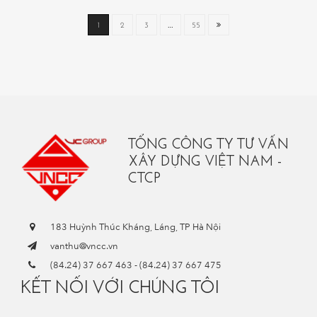
1
2
3
…
55
TỔNG CÔNG TY TƯ VẤN
XÂY DỰNG VIỆT NAM -
CTCP
183 Huỳnh Thúc Kháng, Láng, TP Hà Nội
vanthu@vncc.vn
(84.24) 37 667 463
-
(84.24) 37 667 475
KẾT NỐI VỚI CHÚNG TÔI