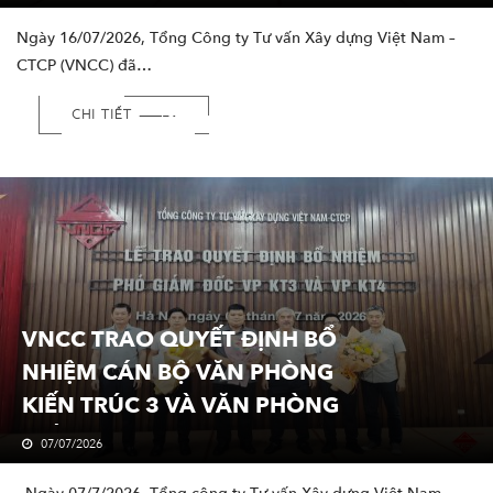
Ngày 16/07/2026, Tổng Công ty Tư vấn Xây dựng Việt Nam –
CTCP (VNCC) đã…
CHI TIẾT
VNCC TRAO QUYẾT ĐỊNH BỔ
NHIỆM CÁN BỘ VĂN PHÒNG
KIẾN TRÚC 3 VÀ VĂN PHÒNG
KIẾN TRÚC 4
07/07/2026