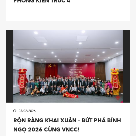
PHÒNG KIẾN TRÚC 4
25/02/2026
RỘN RÀNG KHAI XUÂN – BỨT PHÁ BÍNH
NGỌ 2026 CÙNG VNCC!