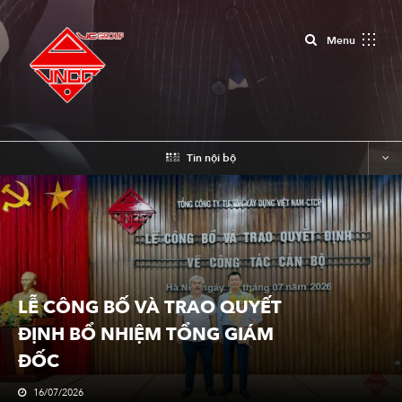
Close
Menu
Tin nội bộ
LỄ CÔNG BỐ VÀ TRAO QUYẾT
ĐỊNH BỔ NHIỆM TỔNG GIÁM
ĐỐC
16/07/2026