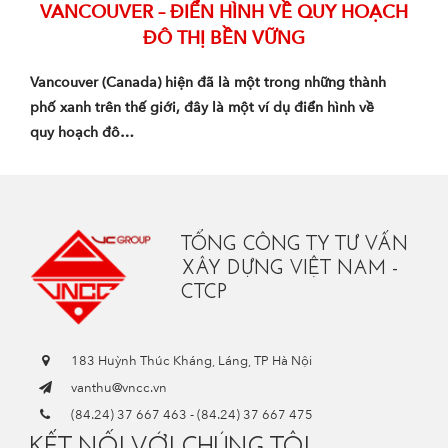
VANCOUVER – ĐIỂN HÌNH VỀ QUY HOẠCH
ĐÔ THỊ BỀN VỮNG
Vancouver (Canada) hiện đã là một trong những thành
phố xanh trên thế giới, đây là một ví dụ điển hình về
quy hoạch đô…
TỔNG CÔNG TY TƯ VẤN
XÂY DỰNG VIỆT NAM -
CTCP
183 Huỳnh Thúc Kháng, Láng, TP Hà Nội
vanthu@vncc.vn
(84.24) 37 667 463
-
(84.24) 37 667 475
KẾT NỐI VỚI CHÚNG TÔI