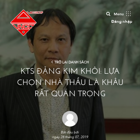
Close
Menu
Đăng nhập
TRỞ LẠI DANH SÁCH
KTS ĐẶNG KIM KHÔI: LỰA
CHỌN NHÀ THẦU LÀ KHÂU
RẤT QUAN TRỌNG
Bắt đầu bởi
ngày 28 tháng 07, 2019