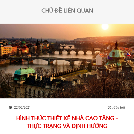
CHỦ ĐỀ LIÊN QUAN
22/03/2021
Bắt đầu bởi
HÌNH THỨC THIẾT KẾ NHÀ CAO TẦNG –
THỰC TRẠNG VÀ ĐỊNH HƯỚNG