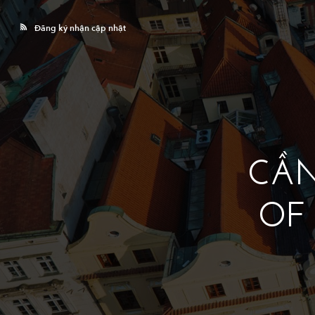
Đăng ký nhận cập nhật
CẦN
OF