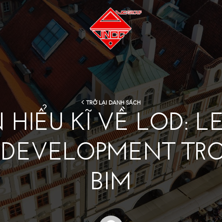
TRỞ LẠI DANH SÁCH
 HIỂU KĨ VỀ LOD: L
 DEVELOPMENT TR
BIM