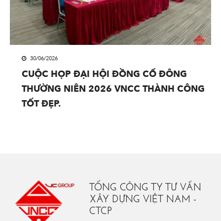
30/06/2026
CUỘC HỌP ĐẠI HỘI ĐỒNG CỔ ĐÔNG
THƯỜNG NIÊN 2026 VNCC THÀNH CÔNG
TỐT ĐẸP.
TỔNG CÔNG TY TƯ VẤN
XÂY DỰNG VIỆT NAM -
CTCP