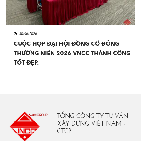
30/06/2026
CUỘC HỌP ĐẠI HỘI ĐỒNG CỔ ĐÔNG
THƯỜNG NIÊN 2026 VNCC THÀNH CÔNG
TỐT ĐẸP.
TỔNG CÔNG TY TƯ VẤN
XÂY DỰNG VIỆT NAM -
CTCP