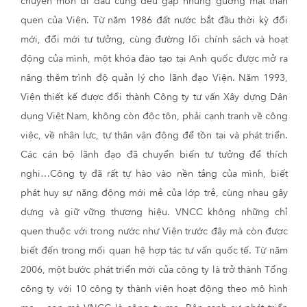
chuyên môn đi đâu cũng đều gặp những gương mặt thân
quen của Viện. Từ năm 1986 đất nước bắt đầu thời kỳ đổi
mới, đổi mới tư tưởng, cùng đường lối chính sách và hoạt
động của mình, một khóa đào tạo tại Anh quốc được mở ra
nâng thêm trình độ quản lý cho lãnh đạo Viện. Năm 1993,
Viện thiết kế được đổi thành Công ty tư vấn Xây dựng Dân
dụng Việt Nam, không còn độc tôn, phải cạnh tranh về công
việc, về nhân lực, tự thân vận động để tồn tại và phát triển.
Các cán bộ lãnh đạo đã chuyển biến tư tưởng để thích
nghi…Công ty đã rất tự hào vào nền tảng của mình, biết
phát huy sự năng động mới mẻ của lớp trẻ, cùng nhau gây
dựng và giữ vững thương hiệu. VNCC không những chỉ
quen thuộc với trong nước như Viện trước đây mà còn được
biết đến trong mối quan hệ hợp tác tư vấn quốc tế. Từ năm
2006, một bước phát triển mới của công ty là trở thành Tổng
công ty với 10 công ty thành viên hoạt động theo mô hình