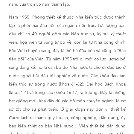
nam, vừa tròn 55 năm thành lập.
Năm 1955, Phòng thiết kế thuộc Nha kiến trúc được thành
lập là phôi thai đầu tiên của ngành kiến trúc. Lực lượng ban
đầu chỉ có 40 người gồm các kiến trúc sư, kỹ sư, kỹ thuật
viên, họa viên từ vùng tự do về, còn lại từ Nha công chính
Bắc Việt chuyển sang, đây là thế hệ đầu tiên và cũng là “Bậc
tiền bối” của Viện. Từ năm 1955 trở đi mới có lực lượng bổ
sung đáng kể, họ là cán bộ do Nhà nước ta cho đi đào tạo ở
nước ngoài bắt đầu tốt nghiệp về nước. Các khóa đào tạo
kiến trúc sư trong nước (khóa 61-62); Đại học Bách Khoa
(khóa 1-4) và trung cấp (khóa 16-17) ra trường. Đây là những
hạt giống mới, khá đầy đủ các bộ môn chuyên ngành, là cơ
sở tốt cho sự phát triển. Ở giai đoạn này đơn vị thiết kế
được tách ra thành quy hoạch, công nghiệp, dân dụng, ủy
ban kiến thiết cơ bản Nhà nước… Viện thiết kế dân dụng