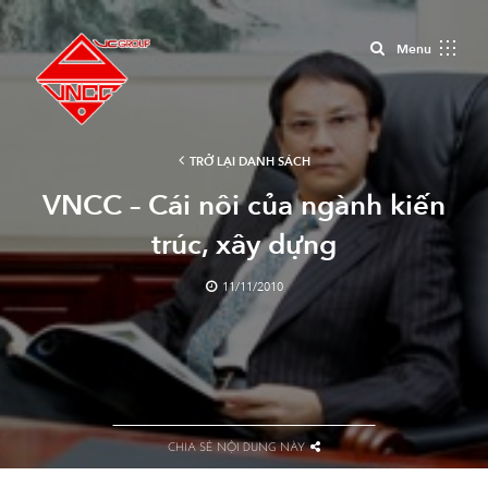
Close
Menu
TRỞ LẠI DANH SÁCH
VNCC – Cái nôi của ngành kiến
trúc, xây dựng
11/11/2010
CHIA SẺ NỘI DUNG NÀY