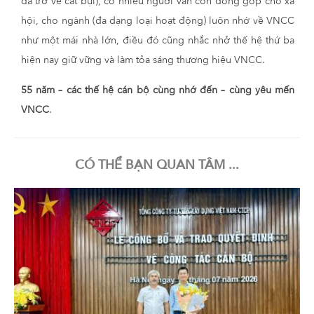
đã trở về cát bụi), có nhiều người vẫn còn đóng góp cho xã
hội, cho ngành (đa dạng loại hoạt động) luôn nhớ về VNCC
như một mái nhà lớn, điều đó cũng nhắc nhở thế hệ thứ ba
hiện nay giữ vững và làm tỏa sáng thương hiệu VNCC.
55 năm – các thế hệ cán bộ cùng nhớ đến – cùng yêu mến
VNCC
.
CÓ THỂ BẠN QUAN TÂM ...