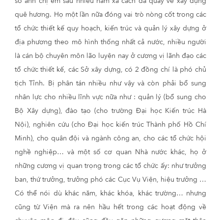
số anh chị em sau nhiều năm xa cách đã quay về xây dựng
quê hương. Họ một lần nữa đóng vai trò nòng cốt trong các
tổ chức thiết kế quy hoạch, kiến trúc và quản lý xây dựng ở
địa phương theo mô hình thống nhất cả nước, nhiều người
là cán bộ chuyên môn lão luyện nay ở cương vị lãnh đạo các
tổ chức thiết kế, các Sở xây dựng, có 2 đồng chí là phó chủ
tịch Tỉnh. Bị phân tán nhiều như vậy và còn phải bổ sung
nhân lực cho nhiều lĩnh vực nữa như : quản lý (bổ sung cho
Bộ Xây dựng), đào tạo (cho trường Đại học Kiến trúc Hà
Nội), nghiên cứu (cho Đại học kiến trúc Thành phố Hồ Chí
Minh), cho quân đội và ngành công an, cho các tổ chức hội
nghề nghiệp… và một số cơ quan Nhà nước khác, họ ở
những cương vị quan trọng trong các tổ chức ấy: như trưởng
ban, thứ trưởng, trưởng phó các Cục Vụ Viện, hiệu trưởng …
Có thể nói dù khác năm, khác khóa, khác trường… nhưng
cũng từ Viện mà ra nên hầu hết trong các hoạt động về