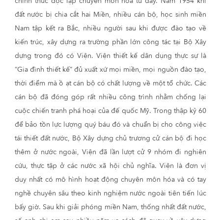
chính thức độc lập chuyên môn hóa từ đây. Năm 1954 khi
đất nước bị chia cắt hai Miền, nhiều cán bộ, học sinh miền
Nam tập kết ra Bắc, nhiều người sau khi được đào tạo về
kiến trúc, xây dựng ra trường phần lớn công tác tại Bộ Xây
dựng trong đó có Viện. Viện thiết kế dân dụng thực sự là
“Gia đình thiết kế” đủ xuất xứ mọi miền, mọi nguồn đào tạo,
thời điểm mà ồ ạt cán bộ có chất lượng về một tổ chức. Các
cán bộ đã đóng góp rất nhiều công trình nhằm chống lại
cuộc chiến tranh phá hoại của đế quốc Mỹ. Trong thập kỷ 60
để bảo tồn lực lượng quý báu đó và chuẩn bị cho công việc
tái thiết đất nước, Bộ Xây dựng chủ trương cử cán bộ đi học
thêm ở nước ngoài, Viện đã lần lượt cử 9 nhóm đi nghiên
cứu, thực tập ở các nước xã hội chủ nghĩa. Viện là đơn vị
duy nhất có mô hình hoạt động chuyên môn hóa và có tay
nghề chuyên sâu theo kinh nghiệm nước ngoài tiên tiến lúc
bấy giờ. Sau khi giải phóng miền Nam, thống nhất đất nước,