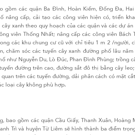
bao gồm các quận Ba Đình, Hoàn Kiếm, Đống Đa, Hai
 nâng cấp, cải tạo các công viên hiện có, triển kh
n cây xanh theo quy hoạch của các quận và các dự á
ng viên Thống Nhất; nâng cấp các công viên Bách 
ong các khu chung cư cũ với chỉ tiêu 1 m 2 /người,
tồn, chăm sóc các tuyến cây xanh đường phố lâu năm 
hố như Nguyễn Du, Lò Đúc, Phan Đình Phùng; trồng c
uyến đường trên cao, đường sắt đô thị bằng cây leo; 
nh quan trên các tuyến đường, dải phân cách có mặt c
ác loại cây không phù hợp.
g, bao gồm các quận Cầu Giấy, Thanh Xuân, Hoàng 
nh Trì và huyện Từ Liêm sẽ hình thành ba điểm trọn