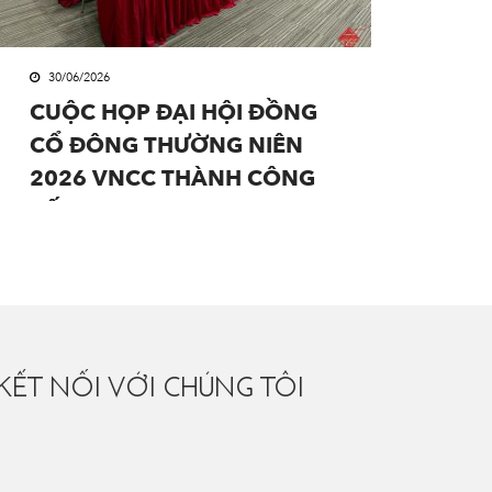
30/06/2026
CUỘC HỌP ĐẠI HỘI ĐỒNG
CỔ ĐÔNG THƯỜNG NIÊN
2026 VNCC THÀNH CÔNG
TỐT ĐẸP.
KẾT NỐI VỚI CHÚNG TÔI