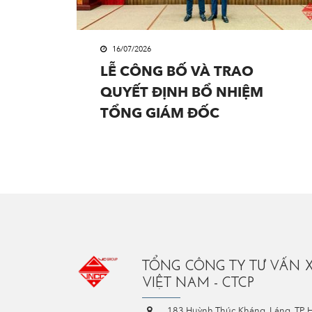
16/07/2026
LỄ CÔNG BỐ VÀ TRAO
QUYẾT ĐỊNH BỔ NHIỆM
TỔNG GIÁM ĐỐC
TỔNG CÔNG TY TƯ VẤN 
VIỆT NAM - CTCP
183 Huỳnh Thúc Kháng, Láng, TP 