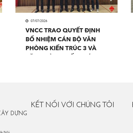
07/07/2026
VNCC TRAO QUYẾT ĐỊNH
BỔ NHIỆM CÁN BỘ VĂN
PHÒNG KIẾN TRÚC 3 VÀ
VĂN PHÒNG KIẾN TRÚC 4
KẾT NỐI VỚI CHÚNG TÔI
XÂY DỰNG
Hà Nội