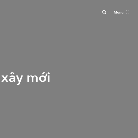
Close
Menu
 xây mới