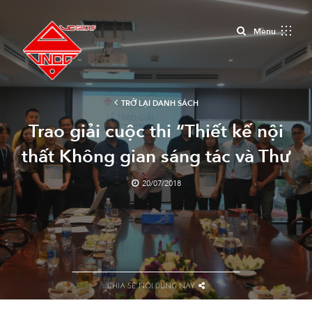
Close
Menu
TRỞ LẠI DANH SÁCH
Trao giải cuộc thi “Thiết kế nội
thất Không gian sáng tác và Thư
viện của VNCC”
20/07/2018
CHIA SẺ NỘI DUNG NÀY