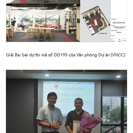
Giải Ba: bài dự thi mã số DD193 của Văn phòng Dự án (VNCC)