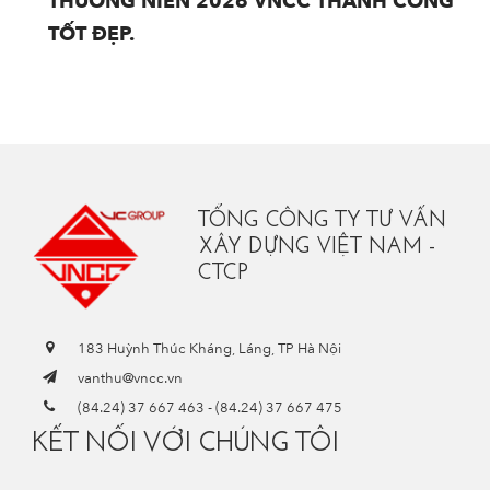
THƯỜNG NIÊN 2026 VNCC THÀNH CÔNG
TỐT ĐẸP.
TỔNG CÔNG TY TƯ VẤN
XÂY DỰNG VIỆT NAM -
CTCP
183 Huỳnh Thúc Kháng, Láng, TP Hà Nội
vanthu@vncc.vn
(84.24) 37 667 463
-
(84.24) 37 667 475
KẾT NỐI VỚI CHÚNG TÔI