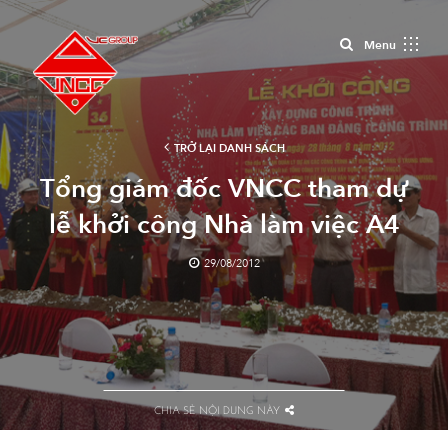
Close
Menu
TRỞ LẠI DANH SÁCH
Tổng giám đốc VNCC tham dự
lễ khởi công Nhà làm việc A4
các ban đảng
29/08/2012
CHIA SẺ NỘI DUNG NÀY