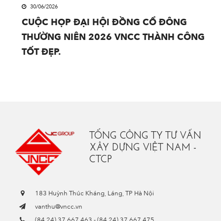
30/06/2026
CUỘC HỌP ĐẠI HỘI ĐỒNG CỔ ĐÔNG
THƯỜNG NIÊN 2026 VNCC THÀNH CÔNG
TỐT ĐẸP.
TỔNG CÔNG TY TƯ VẤN
XÂY DỰNG VIỆT NAM -
CTCP
183 Huỳnh Thúc Kháng, Láng, TP Hà Nội
vanthu@vncc.vn
(84.24) 37 667 463
-
(84.24) 37 667 475