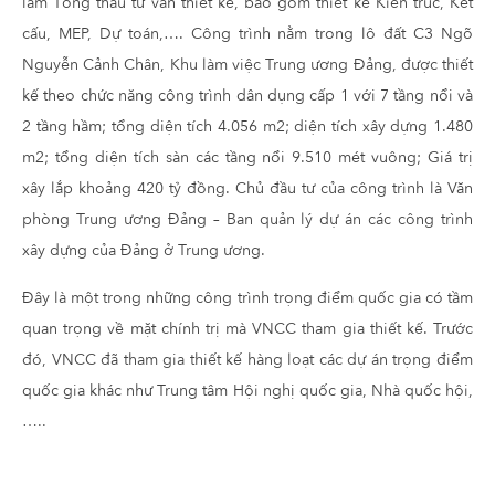
làm Tổng thầu tư vấn thiết kế, bao gồm thiết kế Kiến trúc, Kết
cấu, MEP, Dự toán,…. Công trình nằm trong lô đất C3 Ngõ
Nguyễn Cảnh Chân, Khu làm việc Trung ương Đảng, được thiết
kế theo chức năng công trình dân dụng cấp 1 với 7 tầng nổi và
2 tầng hầm; tổng diện tích 4.056 m2; diện tích xây dựng 1.480
m2; tổng diện tích sàn các tầng nổi 9.510 mét vuông; Giá trị
xây lắp khoảng 420 tỷ đồng. Chủ đầu tư của công trình là Văn
phòng Trung ương Đảng – Ban quản lý dự án các công trình
xây dựng của Đảng ở Trung ương.
Đây là một trong những công trình trọng điểm quốc gia có tầm
quan trọng về mặt chính trị mà VNCC tham gia thiết kế. Trước
đó, VNCC đã tham gia thiết kế hàng loạt các dự án trọng điểm
quốc gia khác như Trung tâm Hội nghị quốc gia, Nhà quốc hội,
…..