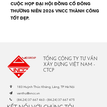
CUỘC HỌP ĐẠI HỘI ĐỒNG CỔ ĐÔNG
THƯỜNG NIÊN 2026 VNCC THÀNH CÔNG
TỐT ĐẸP.
TỔNG CÔNG TY TƯ VẤN
XÂY DỰNG VIỆT NAM -
CTCP
183 Huỳnh Thúc Kháng, Láng, TP Hà Nội
vanthu@vncc.vn
(84.24) 37 667 463
-
(84.24) 37 667 475