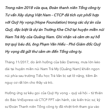
Trong năm 2018 vừa qua, Đoàn thanh niên Tổng công ty
Tư vấn Xây dựng Việt Nam - CTCP đã tích cực phối hợp
với Quỹ Hy vọng (Hope Foundation) trong các dự án của
Quỹ, đặc biệt là dự án Trường Khe Chữ tại huyện miền núi
Nam Trà My của Quảng Nam. Ghi nhận và cảm ơn sự hỗ
trợ quý báu đó, ông Phạm Văn Hiếu - Phó Giám đốc Quỹ
Hy vọng đã gửi thư cảm ơn đến Tổng công ty.
Tháng 11/2017, do ảnh hưởng của bão Damrey, mưa lớn kéo
dài tại huyện miền núi Nam Trà My (Quảng Nam) khiến ngọn
núi phía sau trường Tiểu học Trà Vân bị sạt lở nặng, tiềm ẩn
nguy cơ rất lớn cho thầy và trò.
Hưởng ứng sự kêu gọi của Quỹ Hy vọng – quỹ xã hội – từ thiện
do Báo VnExpress và CTCP FPT vận hành, các kiến trúc sư, kỹ
sư Đoàn Thanh niên Tổng công ty đã nhiệt tình tham gia vào