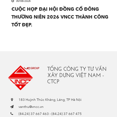
30/06/2026
CUỘC HỌP ĐẠI HỘI ĐỒNG CỔ ĐÔNG
THƯỜNG NIÊN 2026 VNCC THÀNH CÔNG
TỐT ĐẸP.
TỔNG CÔNG TY TƯ VẤN
XÂY DỰNG VIỆT NAM -
CTCP
183 Huỳnh Thúc Kháng, Láng, TP Hà Nội
vanthu@vncc.vn
(84.24) 37 667 463
-
(84.24) 37 667 475