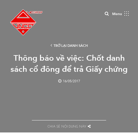
Close
Menu
TRỞ LẠI DANH SÁCH
Thông báo về việc: Chốt danh
sách cổ đông để trả Giấy chứng
nhận sở hữu cổ phần
16/05/2017
CHIA SẺ NỘI DUNG NÀY