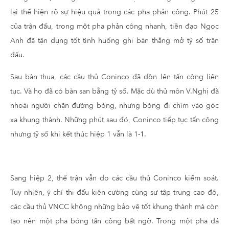
lại thể hiện rõ sự hiệu quả trong các pha phản công. Phút 25
của trận đấu, trong một pha phản công nhanh, tiền đạo Ngọc
Anh đã tận dụng tốt tình huống ghi bàn thắng mở tỷ số trận
đấu.
Sau bàn thua, các cầu thủ Coninco đã dồn lên tấn công liên
tục. Và họ đã có bàn san bằng tỷ số. Mặc dù thủ môn V.Nghị đã
nhoài người chặn đường bóng, nhưng bóng đi chìm vào góc
xa khung thành. Những phút sau đó, Coninco tiếp tục tấn công
nhưng tỷ số khi kết thúc hiệp 1 vẫn là 1-1.
Sang hiệp 2, thế trận vẫn do các cầu thủ Coninco kiểm soát.
Tuy nhiên, ý chí thi đấu kiên cường cùng sự tập trung cao độ,
các cầu thủ VNCC không những bảo vệ tốt khung thành mà còn
tạo nên một pha bóng tấn công bất ngờ. Trong một pha đá