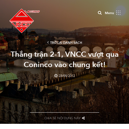
Close
Menu
TRỞ LẠI DANH SÁCH
Thắng trận 2-1, VNCC vượt qua
Coninco vào chung kết!
23/05/2012
CHIA SẺ NỘI DUNG NÀY