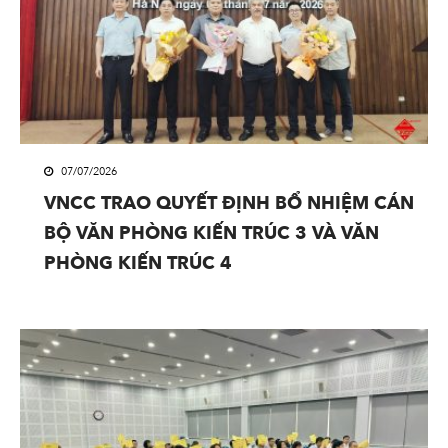
07/07/2026
VNCC TRAO QUYẾT ĐỊNH BỔ NHIỆM CÁN
BỘ VĂN PHÒNG KIẾN TRÚC 3 VÀ VĂN
PHÒNG KIẾN TRÚC 4