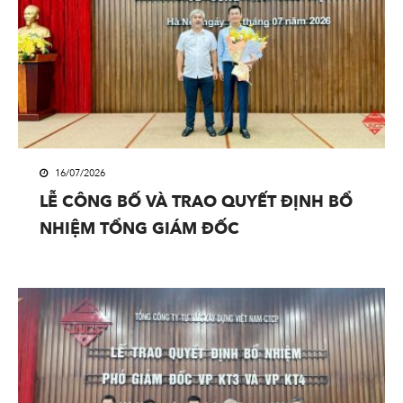
16/07/2026
LỄ CÔNG BỐ VÀ TRAO QUYẾT ĐỊNH BỔ
NHIỆM TỔNG GIÁM ĐỐC