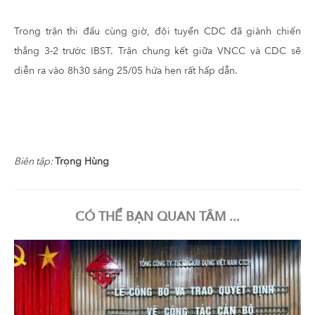
Trong trận thi đấu cùng giờ, đội tuyển CDC đã giành chiến
thắng 3-2 trước IBST. Trận chung kết giữa VNCC và CDC sẽ
diễn ra vào 8h30 sáng 25/05 hứa hẹn rất hấp dẫn.
Biên
tập:
Trọng Hùng
CÓ THỂ BẠN QUAN TÂM ...