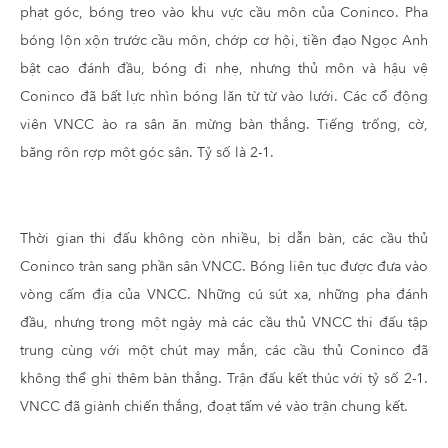
phạt góc, bóng treo vào khu vực cầu môn của Coninco. Pha
bóng lộn xộn trước cầu môn, chớp cơ hội, tiền đạo Ngọc Anh
bật cao đánh đầu, bóng đi nhẹ, nhưng thủ môn và hậu vệ
Coninco đã bất lực nhìn bóng lăn từ từ vào lưới. Các cổ động
viên VNCC ào ra sân ăn mừng bàn thắng. Tiếng trống, cờ,
băng rôn rợp một góc sân. Tỷ số là 2-1.
Thời gian thi đấu không còn nhiều, bị dẫn bàn, các cầu thủ
Coninco tràn sang phần sân VNCC. Bóng liên tục được đưa vào
vòng cấm địa của VNCC. Những cú sút xa, những pha đánh
đầu, nhưng trong một ngày mà các cầu thủ VNCC thi đấu tập
trung cùng với một chút may mắn, các cầu thủ Coninco đã
không thể ghi thêm bàn thắng. Trận đấu kết thúc với tỷ số 2-1.
VNCC đã giành chiến thắng, đoạt tấm vé vào trận chung kết.