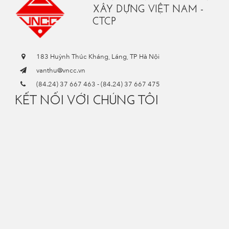
XÂY DỰNG VIỆT NAM -
CTCP
183 Huỳnh Thúc Kháng, Láng, TP Hà Nội
vanthu@vncc.vn
(84.24) 37 667 463
-
(84.24) 37 667 475
KẾT NỐI VỚI CHÚNG TÔI