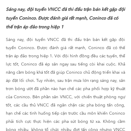
Sáng nay, đội tuyển VNCC đã thi đấu trận bán kết gặp đội
tuyển Coninco. Được đánh giá rất mạnh, Coninco đã có
thế trận áp đảo trong hiệp 1
Sáng nay, đội tuyển VNCC đã thi đấu trận bán kết gặp đội
tuyển Coninco. Được đánh giá rất mạnh, Coninco đã có thế
trận áp đảo trong hiệp 1. Với đội hình đồng đều các tuyến, thể
lực tốt, Coninco đã ép sân ngay sau tiếng còi khai cuộc. Khả
năng cầm bóng khá tốt đã giúp Coninco chủ động triển khai và
áp đặt lối chơi. Tuy nhiên, sau trận mưa lớn rạng sáng nay, sân
trơn bóng ướt đã phần nào hạn chế các pha phối hợp kỹ thuật
của Coninco. Bên phần sân VNCC, với chiến thuật phòng ngự
tốt, các cầu thủ VNCC đã ngăn chặn các pha bóng tấn công,
hạn chế các tình huống tiếp cận trước cầu môn khiến Coninco
phải tích cực thực hiện các pha sút bóng từ xa. Không cầm
bóng nhiều, không tổ chức nhiều đợt tấn công nhưng VNCC