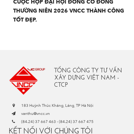
CUỘC HỌP ĐẠI HỘI ĐỒNG CỔ ĐÔNG
THƯỜNG NIÊN 2026 VNCC THÀNH CÔNG
TỐT ĐẸP.
TỔNG CÔNG TY TƯ VẤN
XÂY DỰNG VIỆT NAM -
CTCP
183 Huỳnh Thúc Kháng, Láng, TP Hà Nội
vanthu@vncc.vn
(84.24) 37 667 463
-
(84.24) 37 667 475
KẾT NỐI VỚI CHÚNG TÔI