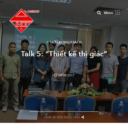
Close
Menu
TRỞ LẠI DANH SÁCH
Talk 5: “Thiết kế thị giác”
04/08/2017
CHIA SẺ NỘI DUNG NÀY