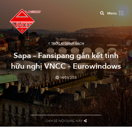
Close
Menu
TRỞ LẠI DANH SÁCH
Sapa – Fansipang gắn kết tình
hữu nghị VNCC – Eurowindows
14/03/2015
CHIA SẺ NỘI DUNG NÀY