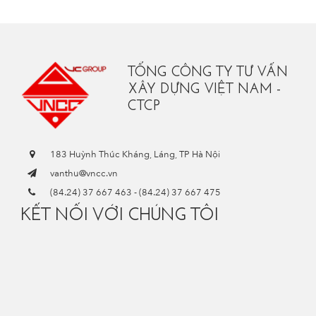
TỔNG CÔNG TY TƯ VẤN
XÂY DỰNG VIỆT NAM -
CTCP
183 Huỳnh Thúc Kháng, Láng, TP Hà Nội
vanthu@vncc.vn
(84.24) 37 667 463
-
(84.24) 37 667 475
KẾT NỐI VỚI CHÚNG TÔI