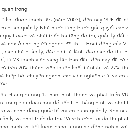
i quan trọng
Từ khi được thành lập (năm 2003), đến nay VUF đã 
 cơ quan quản lý Nhà nước từng bước giải quyết các v
ư quy hoạch và phát triển hạ tầng đô thị, quản lý đất 
nh và nhà ở cho người nghèo đô thị… Hoạt động của 
, các nhà quản lý, đặc biệt là lãnh đạo các đô thị. 
ể, từ 23 thành viên sáng lập ban đầu, đến nay đã có 
 có trên 20% thành viên thuộc khối tư nhân và 27% th
và hiệp hội chuyên ngành, các viện nghiên cứu và cơ s
nước…
ấu chặng đường 10 năm hình thành và phát triển VU
n trong giai đoạn mới để tiếp tục khẳng định và phát 
 trợ và cộng đồng quốc tế với cơ quan quản lý Nhà nướ
uản lý và phát triển đô thị. “Việc hướng tới đô thị phát
hông minh và tiết kiệm năng lượng sẽ đồng nghĩa với