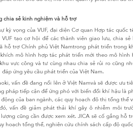
g chia sẻ kinh nghiệm và hỗ trợ
ự kỳ vọng của VUF, đại diện Cơ quan Hợp tác quốc t
 VUF tạo cơ hội để các thành viên giao lưu, chia sẻ
đã hỗ trợ Chính phủ Việt Namtrong phát triển trong 
hích mô hình hợp tác phát triển mới theo mô hình h
khu vực công và tư cùng nhau chia sẻ rủi ro cũng n
h đáp ứng yêu cầu phát triển của Việt Nam.
ki, vấn đề đang nổi lên ở Việt Namvà sẽ được ưu tiê
ng pháp tiếp cận để ứng phó với biến đổi khí hậu là 
 động của ban ngành, các quy hoạch đô thị tổng thể và
đó, vấn đề giảm phát thải khí gây ô nhiễm môi trư
 lượng cũng cần được xem xét. JICA sẽ cố gắng hỗ trợ
y hoạch tổng thể, nghiên cứu chính sách cấp độ quốc