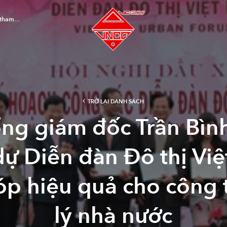
g tham…
TRỞ LẠI DANH SÁCH
ng giám đốc Trần Bìn
ự Diễn đàn Đô thị Vi
p hiệu quả cho công 
lý nhà nước