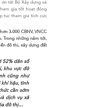
m ơn tới Bộ Xây dựng và
tham gia tốt hoạt động
p tục tham gia tích cực
i hơn 3.000 CBNV, VNCC
m. Trong những năm tới,
ển đô thị, xây dựng đất
i 52% dân số
, khu vực đô
anh cũng như
khí hậu, tình
thức cần sớm
và dịch vụ xã
hóa đô thị…