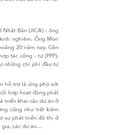
ế Nhật Bản (JICA) – ông
 kinh nghiệm. Ông Mori
khoảng 20 năm nay. Gần
ợp tác công – tư (PPP).
hư những chí phí đầu tư
n hỗ trợ là ứng phó với
phối hợp hoạt động phát
 triển khai các dự án ở
ờng cũng như tiết kiệm
 sự phát triển đô thị ở
 gia, các dự án…