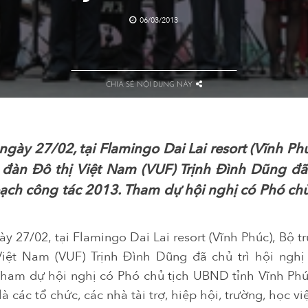
06/03/2013
CHIA SẺ NỘI DUNG NÀY
gày 27/02, tại Flamingo Dai Lai resort (Vĩnh Ph
 đàn Đô thị Việt Nam (VUF) Trịnh Đình Dũng đã 
oạch công tác 2013. Tham dự hội nghị có Phó ch
y 27/02, tại Flamingo Dai Lai resort (Vĩnh Phúc), Bộ 
Việt Nam (VUF) Trịnh Đình Dũng đã chủ trì hội nghị 
Tham dự hội nghị có Phó chủ tịch UBND tỉnh Vĩnh Ph
à các tổ chức, các nhà tài trợ, hiệp hội, trường, học 