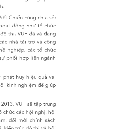
h.
iết Chiến cũng chia sẻ:
 hoạt động như tổ chức
 đô thị. VUF đã và đang
các nhà tài trợ và cộng
hề nghiệp, các tổ chức
 sự phối hợp liên ngành
F phát huy hiệu quả vai
đổi kinh nghiệm để giúp
 2013, VUF sẽ tập trung
 chức các hội nghị, hội
am, đổi mới chính sách
, kiến trúc đô thị và hội