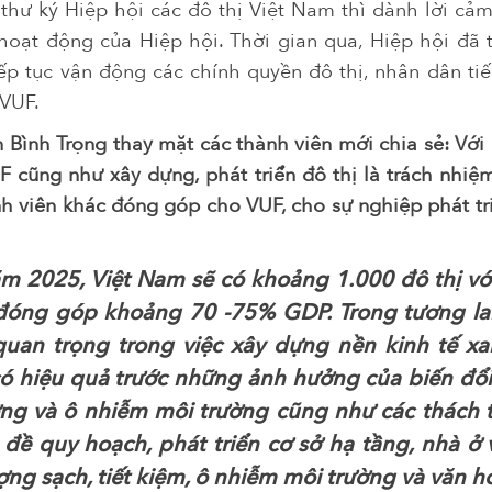
hư ký Hiệp hội các đô thị Việt Nam thì dành lời cả
oạt động của Hiệp hội. Thời gian qua, Hiệp hội đã 
iếp tục vận động các chính quyền đô thị, nhân dân tiế
 VUF.
 Bình Trọng
thay mặt các thành viên mới chia sẻ: Vớ
 cũng như xây dựng, phát triển đô thị là trách nhiệ
 viên khác đóng góp cho VUF, cho sự nghiệp phát tri
m 2025, Việt Nam sẽ có khoảng 1.000 đô thị vớ
đóng góp khoảng 70 -75% GDP. Trong tương lai
 quan trọng trong việc xây dựng nền kinh tế x
ó hiệu quả trước những ảnh hưởng của biến đổi 
ợng và ô nhiễm môi trường cũng như các thách 
 đề quy hoạch, phát triển cơ sở hạ tầng, nhà ở 
ợng sạch, tiết kiệm, ô nhiễm môi trường và văn 