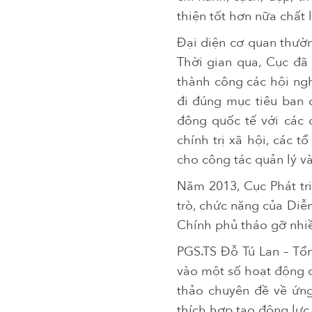
thiện tốt hơn nữa chất
Đại diện cơ quan thườn
Thời gian qua, Cục đã
thành công các hội ngh
đi đúng mục tiêu ban đ
đông quốc tế với các 
chính trị xã hội, các 
cho công tác quản lý v
Năm 2013, Cục Phát tri
trò, chức năng của Diễ
Chính phủ tháo gỡ nhiề
PGS.TS Đỗ Tú Lan – Tổn
vào một số hoạt động c
thảo chuyên đề về ứng
thích hợp tạo động lực p