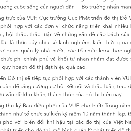
 lượng cuộc sống của người dân” – Bộ trưởng nhấn mạn
g trực của VUF, Cục trưởng Cục Phát triển đô thị Đỗ V
 phối hợp với các đơn vị chức năng triển khai nhiều
ị, hội thảo, thảo luận về những vấn đề cấp bách của
ầu là thúc đẩy chia sẻ kinh nghiệm, kiến thức giữa 
cơ quan quản lý nhà nước, các tổ chức khoa học ng
tổ chức phi chính phủ và khối tư nhân nhằm đạt được
à quy hoạch đô thị đạt hiệu quả cao.
ển Đô thị sẽ tiếp tục phối hợp với các thành viên VU
n đàn để tăng cường cơ hội kết nối và thảo luận, trao 
u vấn đề khó khăn, thách thức của đô thị hiện nay.
g thư ký Ban điều phối của VUF, cho biết: Trong năm
hính như tổ chức sự kiến kỷ niệm 10 năm thành lập, tổ
 phó với biến đổi khí hậu tại các đô thị của Việt N
hát triển cho đô thị, mô hình quản lý phát triển đô thị