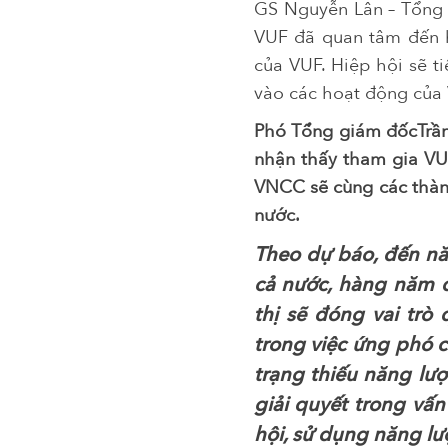
GS Nguyễn Lân – Tổng t
VUF đã quan tâm đến h
của VUF. Hiệp hội sẽ t
vào các hoạt động của
Phó Tổng giám đốcTrần
nhận thấy tham gia VUF
VNCC sẽ cùng các thành
nước.
Theo dự báo, đến nă
cả nước, hàng năm 
thị sẽ đóng vai trò
trong việc ứng phó c
trạng thiếu năng lư
giải quyết trong vấn
hội, sử dụng năng lư