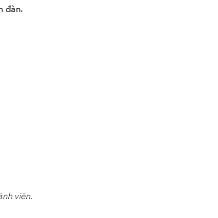
n đàn.
ành viên.