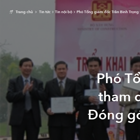
Trang chủ
Tin tức
Tin nội bộ
Phó Tổng giám đốc Trần Bình Trọn
Phó Tổ
tham d
Đóng gó