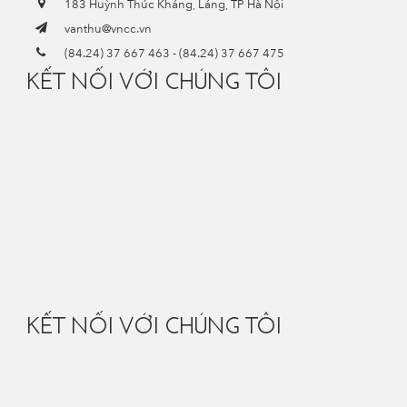
183 Huỳnh Thúc Kháng, Láng, TP Hà Nội
vanthu@vncc.vn
(84.24) 37 667 463
-
(84.24) 37 667 475
KẾT NỐI VỚI CHÚNG TÔI
KẾT NỐI VỚI CHÚNG TÔI