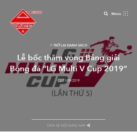
Close
Menu
TRỞ LẠI DANH SÁCH
Lễ bốc thăm vòng Bảng giải
Bóng đá “LG Multi V Cup 2019”
11/09/2019
CHIA SẺ NỘI DUNG NÀY