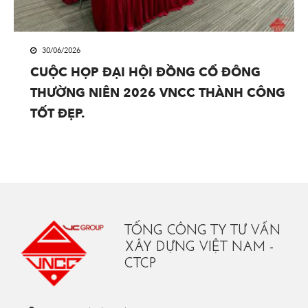
30/06/2026
CUỘC HỌP ĐẠI HỘI ĐỒNG CỔ ĐÔNG
THƯỜNG NIÊN 2026 VNCC THÀNH CÔNG
TỐT ĐẸP.
TỔNG CÔNG TY TƯ VẤN
XÂY DỰNG VIỆT NAM -
CTCP