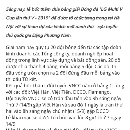
Sáng nay, lễ bốc thăm chia bảng giải Bóng đá "LG Multi V
Cup lần thứ V - 2019" đã được tổ chức trang trọng tại Hà
Nội với sự tham dự của khách mời danh thủ - cựu tuyển
thủ quốc gia Đặng Phương Nam.
Giải năm nay quy tụ 20 đội bóng đến từ các tập đoàn
kinh doanh, các Tổng công ty, doanh nghiệp hoạt
động trong lĩnh vực xây dựng và bất động sản. 20 đội
được chia thành 4 bảng, mỗi bảng 5 đội. Các đội thi
đấu vòng tròn chọn ra 2 đội đứng đầu mỗi bảng vào
thi đấu Tứ kết.
Kết quả bốc thăm, đội tuyển VNCC nằm ở bảng C cùng
với các đội: Việt Hàn, Việt Tiến, DCCD, Flamengo.
Đội tuyển VNCC sẽ có trận đầu tiên vào 9h sáng ngày
Thứ 7 (14/9) gặp Việt Hàn và sau đó 1 ngày là trận thứ
hai vào 8h sáng ngày chủ nhật (15/9) gặp DCCD
Lễ khai mạc sẽ được tổ chức vào lúc 8 giờ Thứ 7 ngày
14/9