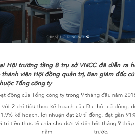
CHIA SẺ NỘI DUNG NÀY
ại Hội trường tầng 8 trụ sở VNCC đã diễn ra hộ
 thành viên Hội đồng quản trị, Ban giám đốc cù
thuộc Tổng công ty
oạt động của Tổng công ty trong 9 tháng đầu năm 201
 với 2 chỉ tiêu theo kế hoạch của Đại hội cổ đông, 
 71.9% kế hoạch, lợi nhuận đạt 20 tỉ đồng, đạt gần 91%
giá trị tiền thực tế chia cho đơn vị đến hết tháng 9 thấ
 kì năm t