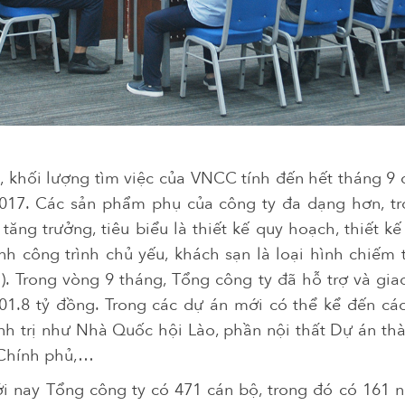
, khối lượng tìm việc của VNCC tính đến hết tháng 9 đ
2017. Các sản phẩm phụ của công ty đa dạng hơn, tr
ăng trưởng, tiêu biểu là thiết kế quy hoạch, thiết kế
ình công trình chủ yếu, khách sạn là loại hình chiếm t
g). Trong vòng 9 tháng, Tổng công ty đã hỗ trợ và gi
101.8 tỷ đồng. Trong các dự án mới có thể kể đến cá
nh trị như Nhà Quốc hội Lào, phần nội thất Dự án t
c Chính phủ,…
ới nay Tổng công ty có 471 cán bộ, trong đó có 161 