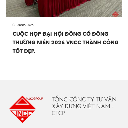
30/06/2026
CUỘC HỌP ĐẠI HỘI ĐỒNG CỔ ĐÔNG
THƯỜNG NIÊN 2026 VNCC THÀNH CÔNG
TỐT ĐẸP.
TỔNG CÔNG TY TƯ VẤN
XÂY DỰNG VIỆT NAM -
CTCP