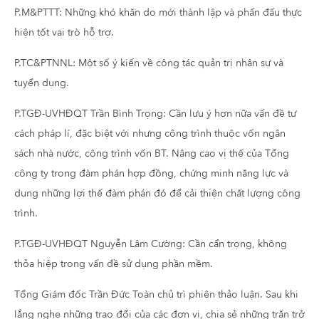
P.M&PTTT: Những khó khăn do mới thành lập và phấn đấu thực
hiện tốt vai trò hỗ trợ.
P.TC&PTNNL: Một số ý kiến về công tác quản trị nhân sự và
tuyển dụng.
P.TGĐ-UVHĐQT Trần Bình Trọng: Cần lưu ý hơn nữa vấn đề tư
cách pháp lí, đặc biệt với nhưng công trình thuộc vốn ngân
sách nhà nước, công trình vốn BT. Nâng cao vị thế của Tổng
công ty trong đàm phán hợp đồng, chứng minh năng lực và
dung những lợi thế đàm phán đó để cải thiện chất lượng công
trình.
P.TGĐ-UVHĐQT Nguyễn Lâm Cường: Cần cẩn trọng, không
thỏa hiệp trong vấn đề sử dụng phần mềm.
Tổng Giám đốc Trần Đức Toàn chủ trì phiên thảo luận. Sau khi
lắng nghe những trao đổi của các đơn vị, chia sẻ những trăn trở