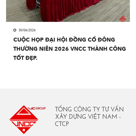
30/06/2026
CUỘC HỌP ĐẠI HỘI ĐỒNG CỔ ĐÔNG
THƯỜNG NIÊN 2026 VNCC THÀNH CÔNG
TỐT ĐẸP.
TỔNG CÔNG TY TƯ VẤN
XÂY DỰNG VIỆT NAM -
CTCP