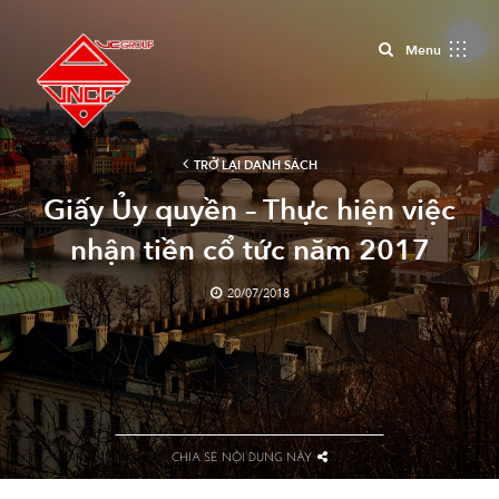
Close
Menu
TRỞ LẠI DANH SÁCH
Giấy Ủy quyền – Thực hiện việc
nhận tiền cổ tức năm 2017
20/07/2018
CHIA SẺ NỘI DUNG NÀY