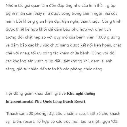
Nhóm tác giả quan tâm đến đáp ứng nhu cầu tinh thần, giúp
bệnh nhân cảm thấy như được sống trong chính ngôi nhà của
mình bởi không gian hiện đại, tiện nghi, thân thuộc. Công trình
được thiết kế hợp khối để đảm bảo phù hợp với diện tích
tương đối chật hẹp so với quy mô của bệnh viện 1.000 giường
và đảm bảo các khu vực chức năng được kết nối liên hoàn, chặt
chẽ với nhau, tối ưu công tác khám chữa bệnh. Cùng với đó,
các khoảng sân vườn giúp điều tiết không khí, đem lại ánh
sáng, gió tự nhiên đến toàn bộ các phòng chức năng.
Hội đồng giám khảo đánh giá về 𝐊𝐡𝐮 𝐧𝐠𝐡𝐢̉ 𝐝𝐮̛𝐨̛̃𝐧𝐠
𝐈𝐧𝐭𝐞𝐫𝐜𝐨𝐧𝐭𝐢𝐧𝐞𝐧𝐭𝐚𝐥 𝐏𝐡𝐮́ 𝐐𝐮𝐨̂́𝐜 𝐋𝐨𝐧𝐠 𝐁𝐞𝐚𝐜𝐡 𝐑𝐞𝐬𝐨𝐫𝐭:
“Khách sạn 500 phòng, đạt tiêu chuẩn 5 sao, thiết kế cho khách
sạn biển, resort. Tổ hợp có cấu trúc mới: tạo ra một ngọn “đồi