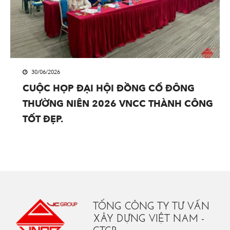
30/06/2026
CUỘC HỌP ĐẠI HỘI ĐỒNG CỔ ĐÔNG
THƯỜNG NIÊN 2026 VNCC THÀNH CÔNG
TỐT ĐẸP.
TỔNG CÔNG TY TƯ VẤN
XÂY DỰNG VIỆT NAM -