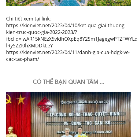
Chi tiết xem tại link:
https://kienviet.net/2023/04/10/ket-qua-giai-thuong-
kien-truc-quoc-gia-2022-2023/?
fbclid=IwAR15kNEzX5vIdhOXpEq8Y2Sm1JagegwPTZFWYLd
lRySZZI0hXMDDkLeY
https://kienviet.net/2023/04/11/danh-gia-cua-hdgk-ve-
cac-tac-pham/
CÓ THỂ BẠN QUAN TÂM ...