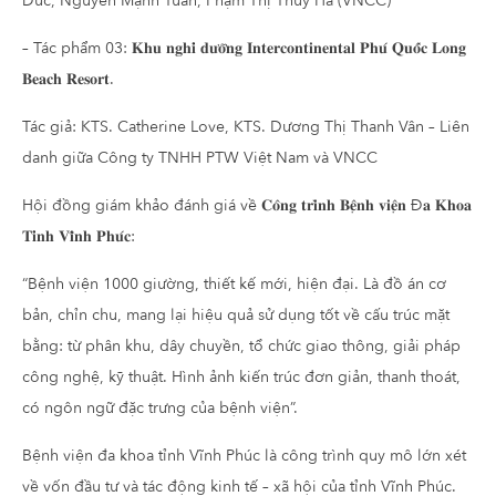
Đức, Nguyễn Mạnh Tuấn, Phạm Thị Thúy Hà (VNCC)
– Tác phẩm 03: 𝐊𝐡𝐮 𝐧𝐠𝐡𝐢̉ 𝐝𝐮̛𝐨̛̃𝐧𝐠 𝐈𝐧𝐭𝐞𝐫𝐜𝐨𝐧𝐭𝐢𝐧𝐞𝐧𝐭𝐚𝐥 𝐏𝐡𝐮́ 𝐐𝐮𝐨̂́𝐜 𝐋𝐨𝐧𝐠
𝐁𝐞𝐚𝐜𝐡 𝐑𝐞𝐬𝐨𝐫𝐭.
Tác giả: KTS. Catherine Love, KTS. Dương Thị Thanh Vân – Liên
danh giữa Công ty TNHH PTW Việt Nam và VNCC
Hội đồng giám khảo đánh giá về 𝐂𝐨̂𝐧𝐠 𝐭𝐫𝐢̀𝐧𝐡 𝐁𝐞̣̂𝐧𝐡 𝐯𝐢𝐞̣̂𝐧 Đ𝐚 𝐊𝐡𝐨𝐚
𝐓𝐢̉𝐧𝐡 𝐕𝐢̃𝐧𝐡 𝐏𝐡𝐮́𝐜:
“Bệnh viện 1000 giường, thiết kế mới, hiện đại. Là đồ án cơ
bản, chỉn chu, mang lại hiệu quả sử dụng tốt về cấu trúc mặt
bằng: từ phân khu, dây chuyền, tổ chức giao thông, giải pháp
công nghệ, kỹ thuật. Hình ảnh kiến trúc đơn giản, thanh thoát,
có ngôn ngữ đặc trưng của bệnh viện”.
Bệnh viện đa khoa tỉnh Vĩnh Phúc là công trình quy mô lớn xét
về vốn đầu tư và tác động kinh tế – xã hội của tỉnh Vĩnh Phúc.