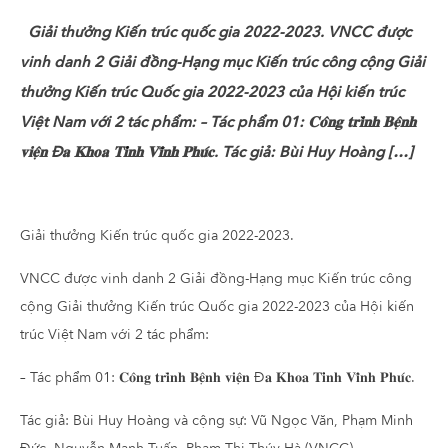
Giải thưởng Kiến trúc quốc gia 2022-2023. VNCC được
vinh danh 2 Giải đồng-Hạng mục Kiến trúc công cộng Giải
thưởng Kiến trúc Quốc gia 2022-2023 của Hội kiến trúc
Việt Nam với 2 tác phẩm: – Tác phẩm 01: 𝐂𝐨̂𝐧𝐠 𝐭𝐫𝐢̀𝐧𝐡 𝐁𝐞̣̂𝐧𝐡
𝐯𝐢𝐞̣̂𝐧 Đ𝐚 𝐊𝐡𝐨𝐚 𝐓𝐢̉𝐧𝐡 𝐕𝐢̃𝐧𝐡 𝐏𝐡𝐮́𝐜. Tác giả: Bùi Huy Hoàng […]
Giải thưởng Kiến trúc quốc gia 2022-2023.
VNCC được vinh danh 2 Giải đồng-Hạng mục Kiến trúc công
cộng Giải thưởng Kiến trúc Quốc gia 2022-2023 của Hội kiến
trúc Việt Nam với 2 tác phẩm:
– Tác phẩm 01: 𝐂𝐨̂𝐧𝐠 𝐭𝐫𝐢̀𝐧𝐡 𝐁𝐞̣̂𝐧𝐡 𝐯𝐢𝐞̣̂𝐧 Đ𝐚 𝐊𝐡𝐨𝐚 𝐓𝐢̉𝐧𝐡 𝐕𝐢̃𝐧𝐡 𝐏𝐡𝐮́𝐜.
Tác giả: Bùi Huy Hoàng và cộng sự: Vũ Ngọc Văn, Phạm Minh