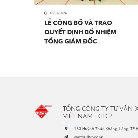
16/07/2026
LỄ CÔNG BỐ VÀ TRAO
QUYẾT ĐỊNH BỔ NHIỆM
TỔNG GIÁM ĐỐC
TỔNG CÔNG TY TƯ VẤN 
VIỆT NAM - CTCP
183 Huỳnh Thúc Kháng, Láng, TP 
vanthu@vncc.vn