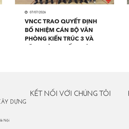
07/07/2026
VNCC TRAO QUYẾT ĐỊNH
BỔ NHIỆM CÁN BỘ VĂN
PHÒNG KIẾN TRÚC 3 VÀ
VĂN PHÒNG KIẾN TRÚC 4
KẾT NỐI VỚI CHÚNG TÔI
XÂY DỰNG
Hà Nội