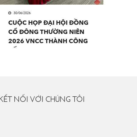
30/06/2026
CUỘC HỌP ĐẠI HỘI ĐỒNG
CỔ ĐÔNG THƯỜNG NIÊN
2026 VNCC THÀNH CÔNG
TỐT ĐẸP.
KẾT NỐI VỚI CHÚNG TÔI