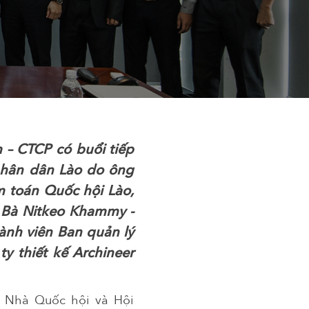
 – CTCP có buổi tiếp
nhân dân Lào do ông
ểm toán Quốc hội Lào,
 Bà Nitkeo Khammy -
ành viên Ban quản lý
y thiết kế Archineer
n Nhà Quốc hội và Hội