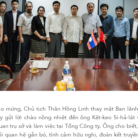
hào mừng, Chủ tịch Thân Hồng Linh thay mặt Ban lãnh
 gửi lời chào nồng nhiệt đến ông Kệt-keo Si-hả-lát
uan trụ sở và làm việc tại Tổng Công ty. Ông cho biết,
i quan hệ gắn bó, tình cảm hữu nghị, đoàn kết truyề