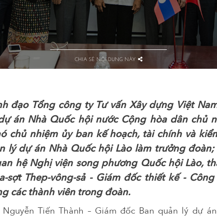
CHIA SẺ NỘI DUNG NÀY
h đạo Tổng công ty Tư vấn Xây dựng Việt Nam
dự án Nhà Quốc hội nước Cộng hòa dân chủ 
Phó chủ nhiệm ủy ban kế hoạch, tài chính và ki
n lý dự án Nhà Quốc hội Lào làm trưởng đoàn;
an hệ Nghị viện song phương Quốc hội Lào, th
sợt Thep-vông-sả - Giám đốc thiết kế - Công t
ng các thành viên trong đoàn.
 Nguyễn Tiến Thành – Giám đốc Ban quản lý dự á