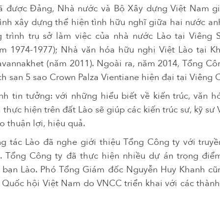
được Đảng, Nhà nước và Bộ Xây dựng Việt Nam giao
trình xây dựng thể hiện tình hữu nghĩ giữa hai nước 
g trình trụ sở làm việc của nhà nước Lào tại Viêng 
 1974-1977); Nhà văn hóa hữu nghị Việt Lào tại K
vannakhet (năm 2011). Ngoài ra, năm 2014, Tổng Công
ch sạn 5 sao Crown Palza Vientiane hiện đại tại Viêng 
h tin tưởng: với những hiểu biết về kiến trúc, văn 
thực hiện trên đất Lào sẽ giúp các kiến trúc sư, kỹ sư 
 thuận lợi, hiệu quả.
ng tác Lào đã nghe giới thiệu Tổng Công ty với truy
n. Tổng Công ty đã thực hiện nhiều dự án trọng điể
 bạn Lào. Phó Tổng Giám đốc Nguyễn Huy Khanh cũn
 Quốc hội Việt Nam do VNCC triển khai với các thành