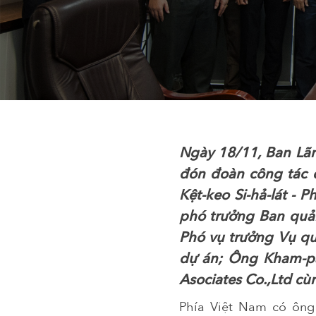
Ngày 18/11, Ban Lãn
đón đoàn công tác 
Kệt-keo Si-hả-lát - 
phó trưởng Ban quả
Phó vụ trưởng Vụ qu
dự án; Ông Kham-pa-
Asociates Co.,Ltd cù
Phía Việt Nam có ông