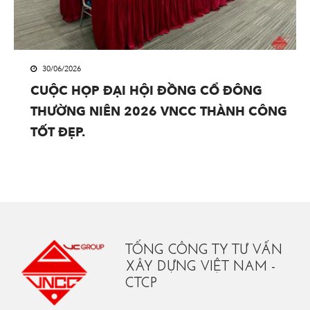
30/06/2026
CUỘC HỌP ĐẠI HỘI ĐỒNG CỔ ĐÔNG
THƯỜNG NIÊN 2026 VNCC THÀNH CÔNG
TỐT ĐẸP.
TỔNG CÔNG TY TƯ VẤN
XÂY DỰNG VIỆT NAM -
CTCP