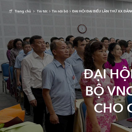
Trang chủ
Tin tức
Tin nội bộ
ĐẠI HỘI ĐẠI BIỂU LẦN THỨ XX ĐẢ
ĐẠI HỘ
BỘ VN
CHO G