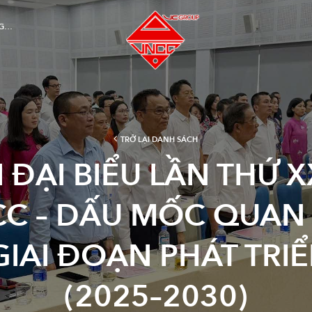
NG…
TRỞ LẠI DANH SÁCH
I ĐẠI BIỂU LẦN THỨ 
CC – DẤU MỐC QUAN
IAI ĐOẠN PHÁT TRI
(2025–2030)