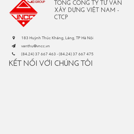
TỔNG CÔNG TY TƯ VẤN
XÂY DỰNG VIỆT NAM -
CTCP
183 Huỳnh Thúc Kháng, Láng, TP Hà Nội
vanthu@vncc.vn
(84.24) 37 667 463
-
(84.24) 37 667 475
KẾT NỐI VỚI CHÚNG TÔI