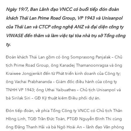
Ngày 19/7, Ban Lãnh đạo VNCC có buổi tiếp đón đoàn
khách Thái Lan Prime Road Group, VP 1943 và Unisanpol
của Thái Lan và CTCP công nghệ ANZ và đại diện công ty
VIWASE đến thăm và làm việc tại tòa nhà trụ sở Tổng công
ty.
Đoàn khách Thái Lan gồm có ông Somprasong Panjalak – Chủ
tịch Prime Road Group, ông Kanadej Thamanoonragsa và ông
Kraiwee Jongjenkit đến từ Phát triển kinh doanh của Công ty;
ông Vachai Prabhananda – Giám đốc điều hành của công ty
TNHH VP 1943; ông Uthai Yaibuathes – Chủ tịch Unisanpol và
bà Sirilak Siri – GĐ Kỹ thuật kiêm Điều phối dự án.
Đón tiếp đoàn, về phía Tổng Công ty VNCC có Chủ tịch Thân
Hồng Linh, TGĐ Trần Đức Toàn, PTGĐ Nguyễn Đình Thi cùng
ông Đặng Thanh Hải và bà Ngô Hoài An – lãnh đạo Văn phòng