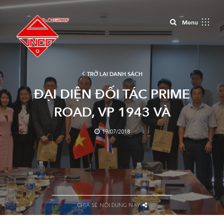
Close
Menu
TRỞ LẠI DANH SÁCH
ĐẠI DIỆN ĐỐI TÁC PRIME
ROAD, VP 1943 VÀ
UNISANPOL TỚI THĂM VÀ LÀM
19/07/2018
VIỆC TẠI TRỤ SỞ VNCC
CHIA SẺ NỘI DUNG NÀY