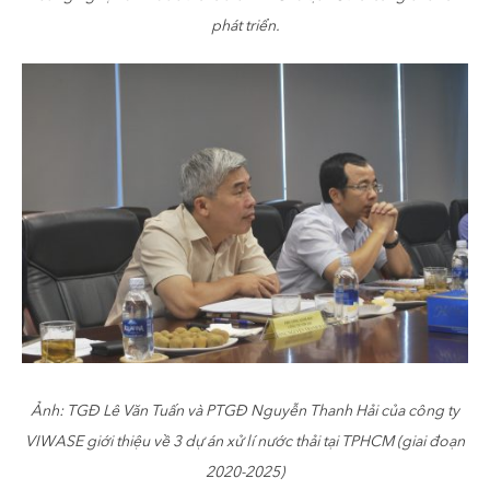
phát triển.
Ảnh: TGĐ Lê Văn Tuấn và PTGĐ Nguyễn Thanh Hải của công ty
VIWASE giới thiệu về 3 dự án xử lí nước thải tại TPHCM (giai đoạn
2020-2025)