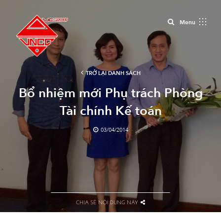
Close
Menu
TRỞ LẠI DANH SÁCH
Bổ nhiệm mới Phụ trách Phòng
Tài chính Kế toán
03/04/2014
CHIA SẺ NỘI DUNG NÀY