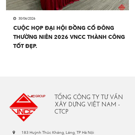
30/06/2026
CUỘC HỌP ĐẠI HỘI ĐỒNG CỔ ĐÔNG
THƯỜNG NIÊN 2026 VNCC THÀNH CÔNG
TỐT ĐẸP.
TỔNG CÔNG TY TƯ VẤN
XÂY DỰNG VIỆT NAM -
CTCP
183 Huỳnh Thúc Kháng, Láng, TP Hà Nội