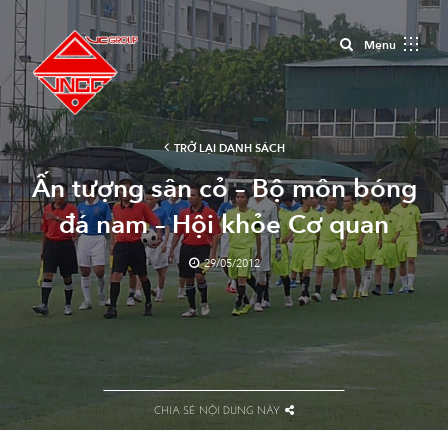
Close
Menu
TRỞ LẠI DANH SÁCH
Ấn tượng sân cỏ – Bộ môn bóng
đá nam – Hội khỏe Cơ quan
BXD 2012 (chùm ảnh)
29/05/2012
CHIA SẺ NỘI DUNG NÀY