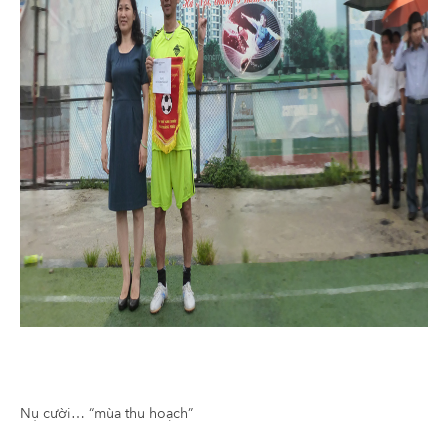
Nụ cười… “mùa thu hoạch”