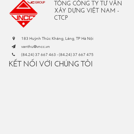
TỔNG CÔNG TY TƯ VẤN
XÂY DỰNG VIỆT NAM -
CTCP
183 Huỳnh Thúc Kháng, Láng, TP Hà Nội
vanthu@vncc.vn
(84.24) 37 667 463
-
(84.24) 37 667 475
KẾT NỐI VỚI CHÚNG TÔI
vi
/
en