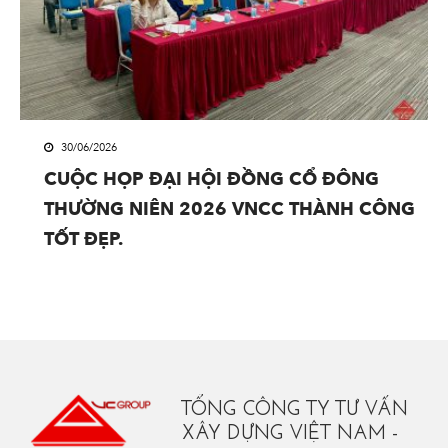
30/06/2026
CUỘC HỌP ĐẠI HỘI ĐỒNG CỔ ĐÔNG
THƯỜNG NIÊN 2026 VNCC THÀNH CÔNG
TỐT ĐẸP.
TỔNG CÔNG TY TƯ VẤN
XÂY DỰNG VIỆT NAM -