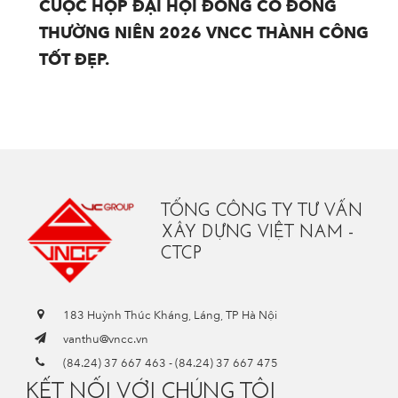
CUỘC HỌP ĐẠI HỘI ĐỒNG CỔ ĐÔNG
THƯỜNG NIÊN 2026 VNCC THÀNH CÔNG
TỐT ĐẸP.
TỔNG CÔNG TY TƯ VẤN
XÂY DỰNG VIỆT NAM -
CTCP
183 Huỳnh Thúc Kháng, Láng, TP Hà Nội
vanthu@vncc.vn
(84.24) 37 667 463
-
(84.24) 37 667 475
KẾT NỐI VỚI CHÚNG TÔI