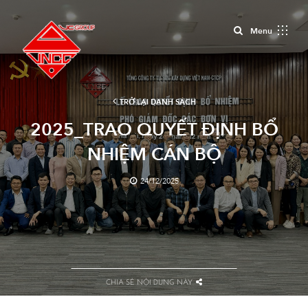
Close
Menu
TRỞ LẠI DANH SÁCH
2025_TRAO QUYẾT ĐỊNH BỔ
NHIỆM CÁN BỘ
24/12/2025
CHIA SẺ NỘI DUNG NÀY