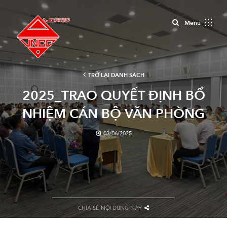
Close
Menu
TRỞ LẠI DANH SÁCH
2025_TRAO QUYẾT ĐỊNH BỔ
NHIỆM CÁN BỘ VĂN PHÒNG
QUY HOẠCH HẠ TẦNG, VĂN
03/06/2025
PHÒNG KIẾN TRÚC 1, VĂN
PHÒNG KIẾN TRÚC 4
CHIA SẺ NỘI DUNG NÀY