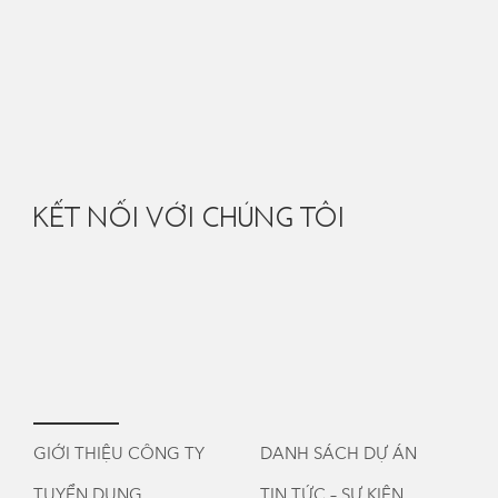
KẾT NỐI VỚI CHÚNG TÔI
GIỚI THIỆU CÔNG TY
DANH SÁCH DỰ ÁN
TUYỂN DỤNG
TIN TỨC – SỰ KIỆN