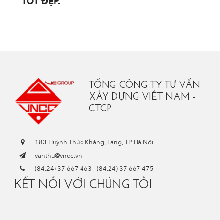
TỐT ĐẸP.
TỔNG CÔNG TY TƯ VẤN
XÂY DỰNG VIỆT NAM -
CTCP
183 Huỳnh Thúc Kháng, Láng, TP Hà Nội
vanthu@vncc.vn
(84.24) 37 667 463
-
(84.24) 37 667 475
KẾT NỐI VỚI CHÚNG TÔI