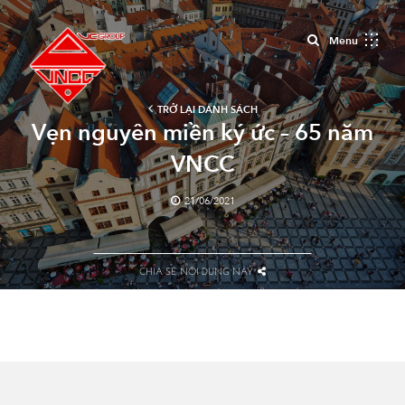
Close
Menu
TRỞ LẠI DANH SÁCH
Vẹn nguyên miền ký ức – 65 năm
VNCC
21/06/2021
CHIA SẺ NỘI DUNG NÀY