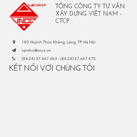
TỔNG CÔNG TY TƯ VẤN
XÂY DỰNG VIỆT NAM -
CTCP
183 Huỳnh Thúc Kháng, Láng, TP Hà Nội
vanthu@vncc.vn
(84.24) 37 667 463
-
(84.24) 37 667 475
KẾT NỐI VỚI CHÚNG TÔI