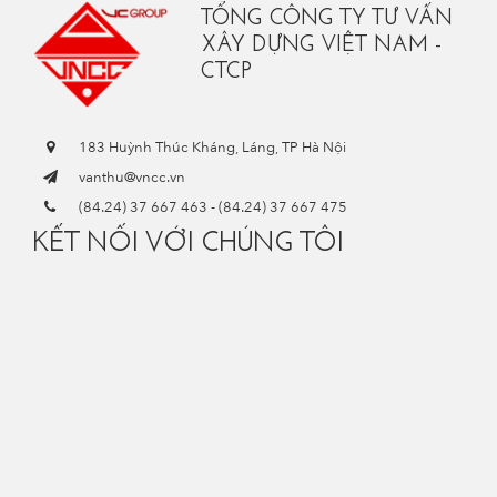
TỔNG CÔNG TY TƯ VẤN
XÂY DỰNG VIỆT NAM -
CTCP
183 Huỳnh Thúc Kháng, Láng, TP Hà Nội
vanthu@vncc.vn
(84.24) 37 667 463
-
(84.24) 37 667 475
KẾT NỐI VỚI CHÚNG TÔI