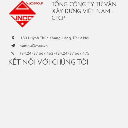
TỔNG CÔNG TY TƯ VẤN
XÂY DỰNG VIỆT NAM -
CTCP
183 Huỳnh Thúc Kháng, Láng, TP Hà Nội
vanthu@vncc.vn
(84.24) 37 667 463
-
(84.24) 37 667 475
KẾT NỐI VỚI CHÚNG TÔI