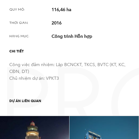
116,46 ha
QUY MÔ:
2016
THỜI GIAN:
Công trình Hỗn hợp
HẠNG MỤC:
CHI TIẾT
Công việc đảm nhiệm: Lập BCNCKT, TKCS, BVTC (KT, KC,
PR
CĐN, DT)
Chủ nhiệm dự án: VPKT3
DỰ ÁN LIÊN QUAN