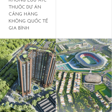
KHÔNG LƯU ATC
THUỘC DỰ ÁN
CẢNG HÀNG
KHÔNG QUỐC TẾ
GIA BÌNH