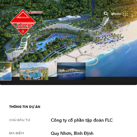
Close
Menu
Next
THÔNG TIN DỰ ÁN
Công ty cổ phần tập đoàn FLC
CHỦ ĐẦU TƯ:
Quy Nhơn, Bình Định
ĐỊA ĐIỂM: