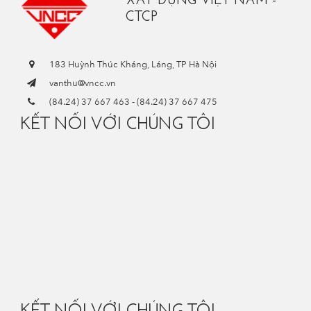
XÂY DỰNG VIỆT NAM -
CTCP
183 Huỳnh Thúc Kháng, Láng, TP Hà Nội
vanthu@vncc.vn
(84.24) 37 667 463
-
(84.24) 37 667 475
KẾT NỐI VỚI CHÚNG TÔI