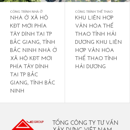
CÔNG TRÌNH NHÀ Ở
CÔNG TRÌNH THỂ THAO
NHÀ Ở XÃ HỘ
KHU LIÊN HỢP
KĐT MỚI PHÍA
VĂN HÓA THỂ
TÂY DÍNH TẠI TP
THAO TỈNH HẢI
BẮC GIANG, TỈNH
DƯƠNG
KHU LIÊN
BẮC NINH NHÀ Ở
HỢP VĂN HÓA
XÃ HỘ KĐT MỚI
THỂ THAO TỈNH
PHÍA TÂY DÍNH
HẢI DƯƠNG
TẠI TP BẮC
GIANG, TỈNH BẮC
NINH
TỔNG CÔNG TY TƯ VẤN