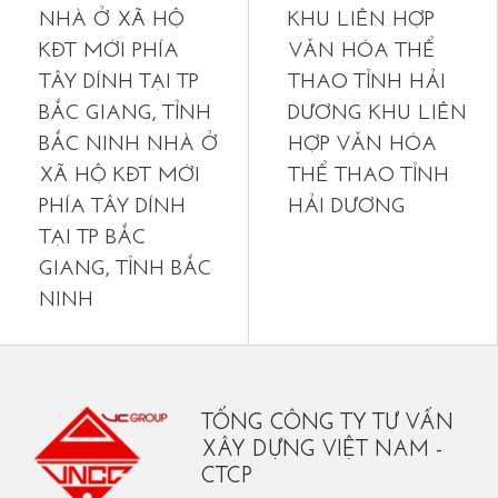
NHÀ Ở XÃ HỘ
KHU LIÊN HỢP
KĐT MỚI PHÍA
VĂN HÓA THỂ
TÂY DÍNH TẠI TP
THAO TỈNH HẢI
BẮC GIANG, TỈNH
DƯƠNG
KHU LIÊN
BẮC NINH NHÀ Ở
HỢP VĂN HÓA
XÃ HỘ KĐT MỚI
THỂ THAO TỈNH
PHÍA TÂY DÍNH
HẢI DƯƠNG
TẠI TP BẮC
GIANG, TỈNH BẮC
NINH
TỔNG CÔNG TY TƯ VẤN
XÂY DỰNG VIỆT NAM -
CTCP