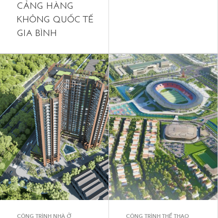
CẢNG HÀNG
KHÔNG QUỐC TẾ
GIA BÌNH
CÔNG TRÌNH NHÀ Ở
CÔNG TRÌNH THỂ THAO