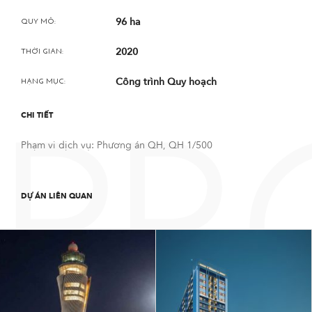
96 ha
QUY MÔ:
2020
THỜI GIAN:
Công trình Quy hoạch
HẠNG MỤC:
CHI TIẾT
PR
Phạm vi dịch vụ: Phương án QH, QH 1/500
DỰ ÁN LIÊN QUAN