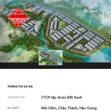
Close
Menu
THÔNG TIN DỰ ÁN
CTCP tập đoàn Đất Xanh
CHỦ ĐẦU TƯ:
Mái Dầm, Châu Thành, Hậu Giang
ĐỊA ĐIỂM: