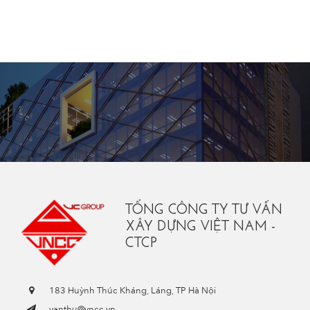
TỔNG CÔNG TY TƯ VẤN
XÂY DỰNG VIỆT NAM -
CTCP
183 Huỳnh Thúc Kháng, Láng, TP Hà Nội
vanthu@vncc.vn