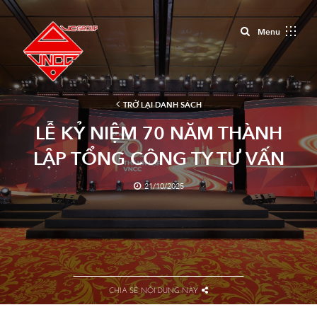
Close
Menu
TRỞ LẠI DANH SÁCH
LỄ KỶ NIỆM 70 NĂM THÀNH
LẬP TỔNG CÔNG TY TƯ VẤN
XÂY DỰNG VIỆT NAM – CTCP
21/10/2025
CHIA SẺ NỘI DUNG NÀY