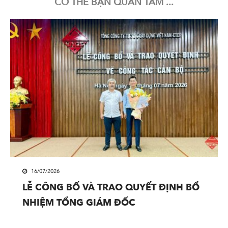
CÓ THỂ BẠN QUAN TÂM ...
16/07/2026
LỄ CÔNG BỐ VÀ TRAO QUYẾT ĐỊNH BỔ
NHIỆM TỔNG GIÁM ĐỐC