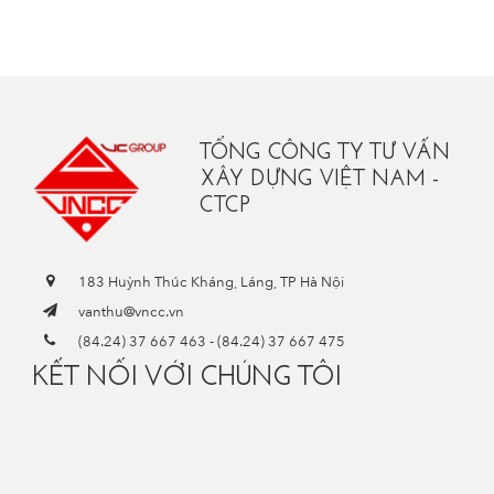
TỔNG CÔNG TY TƯ VẤN
XÂY DỰNG VIỆT NAM -
CTCP
183 Huỳnh Thúc Kháng, Láng, TP Hà Nội
vanthu@vncc.vn
(84.24) 37 667 463
-
(84.24) 37 667 475
KẾT NỐI VỚI CHÚNG TÔI