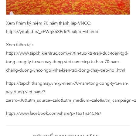
Xem Phim kỷ niệm 70 năm thành lập VNCC:
https://youtu.be/_cEWg5hXEdc?feature=shared
Xem thêm tại:
https://www.tapchikientruc.com.vn/tin-tuc/kts-tran-duc-toan-tgd-
tong-cong-ty-tu-van-xay-dung-viet-nam-ctcp-tu-hao-70-nam-
chang-duong-vncc-ngoi-nha-kien-tao-dong-chay-tiep-noi.html
https://tapchithangmay.vn/ky-niem-70-nam-tong-cong-ty-tu-van-
xay-dung-viet-nam/?
zarsrc=30&utm_source=zalo&utm_medium=zalo&utm_campaign=z
https://www.facebook.com/share/p/16x1nJ4CNr/