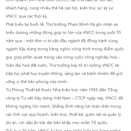
khách hàng, cùng nhiều thế hệ cán bộ, kiến trúc sư, kỹ sư
VNCC qua các thời kỳ.
Phát biểu tại buổi lễ, Thứ trưởng Phạm Minh Hà ghi nhận và
biểu dương những đóng góp to lớn của VNCC trong suốt 70
năm qua – một đơn vị tư vấn đầu ngành đã đồng hành cùng
ngành Xây dựng trong hàng nghìn công trình trọng điểm quốc
gia, góp phần quan trọng vào công cuộc công nghiệp hoá –
hiện đại hoá đất nước. Thứ trưởng bày tỏ tin tưởng VNCC sẽ
tiếp tục phát huy truyền thống, sáng tạo và trách nhiệm để giữ
vững vị thế tiên phong của mình.
Từ Phòng Thiết kế thuộc Nha Kiến trúc năm 1955 đến Tổng
công ty Tư vấn Xây dựng Việt Nam – CTCP ngày nay, VNCC đã
không ngừng lớn mạnh, khẳng định năng lực toàn diện trong
các lĩnh vực quy hoạch, kiến trúc, thiết kế, giám sát và quản lý
dự án, với dấu ấn trải dài trên khắp mọi miền Tổ quốc.
Trải qua 70 năm, VNCC tự hào góp phần kiến tạo hàng nghìn