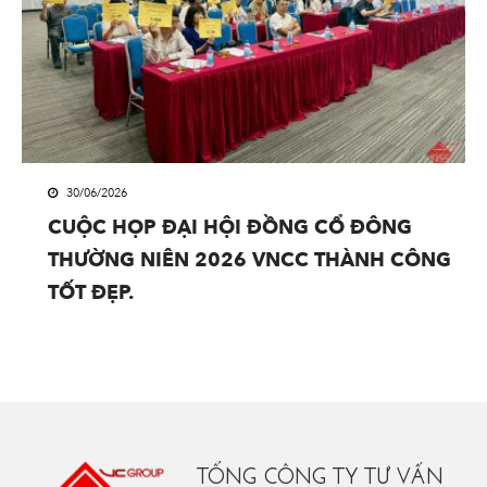
30/06/2026
CUỘC HỌP ĐẠI HỘI ĐỒNG CỔ ĐÔNG
THƯỜNG NIÊN 2026 VNCC THÀNH CÔNG
TỐT ĐẸP.
TỔNG CÔNG TY TƯ VẤN