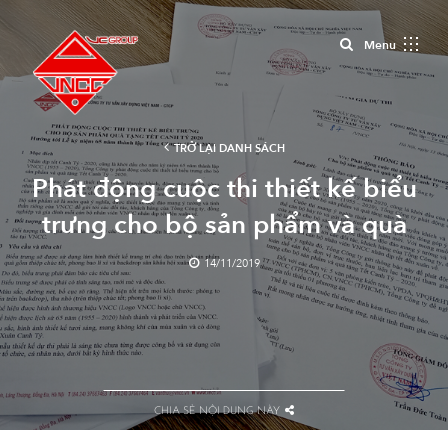
Close
Menu
TRỞ LẠI DANH SÁCH
Phát động cuộc thi thiết kế biểu
trưng cho bộ sản phẩm và quà
tặng năm mới VNCC Xuân Canh
14/11/2019
Tý 2020.
CHIA SẺ NỘI DUNG NÀY