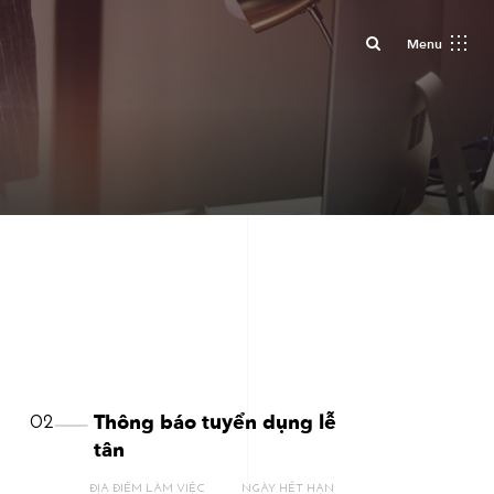
Close
Menu
Thông báo tuyển dụng lễ
02
tân
ĐỊA ĐIỂM LÀM VIỆC
NGÀY HẾT HẠN