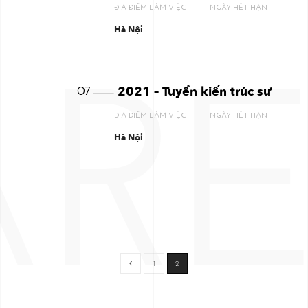
ĐỊA ĐIỂM LÀM VIỆC
NGÀY HẾT HẠN
Hà Nội
RE
2021 – Tuyển kiến trúc sư
07
ĐỊA ĐIỂM LÀM VIỆC
NGÀY HẾT HẠN
Hà Nội
1
2