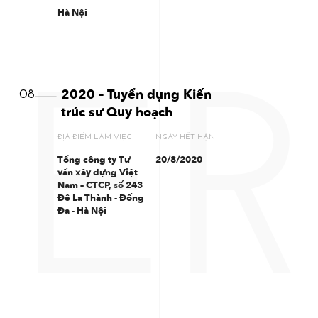
Hà Nội
ER
2020 – Tuyển dụng Kiến
08
trúc sư Quy hoạch
ĐỊA ĐIỂM LÀM VIỆC
NGÀY HẾT HẠN
Tổng công ty Tư
20/8/2020
vấn xây dựng Việt
Nam – CTCP, số 243
Đê La Thành - Đống
Đa - Hà Nội