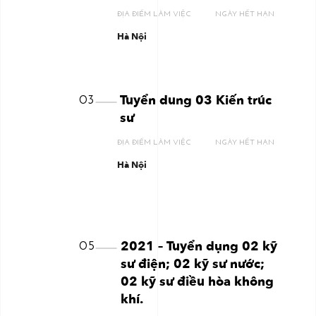
ĐỊA ĐIỂM LÀM VIỆC
NGÀY HẾT HẠN
Hà Nội
Tuyển dung 03 Kiến trúc
03
sư
ĐỊA ĐIỂM LÀM VIỆC
NGÀY HẾT HẠN
Hà Nội
2021 – Tuyển dụng 02 kỹ
05
sư điện; 02 kỹ sư nước;
02 kỹ sư điều hòa không
khí.