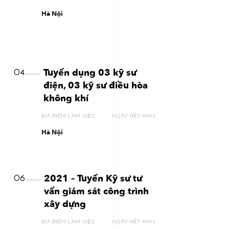
Hà Nội
Tuyển dụng 03 kỹ sư
04
điện, 03 kỹ sư điều hòa
không khí
ĐỊA ĐIỂM LÀM VIỆC
NGÀY HẾT HẠN
Hà Nội
2021 – Tuyển Kỹ sư tư
06
vấn giám sát công trình
xây dựng
ĐỊA ĐIỂM LÀM VIỆC
NGÀY HẾT HẠN