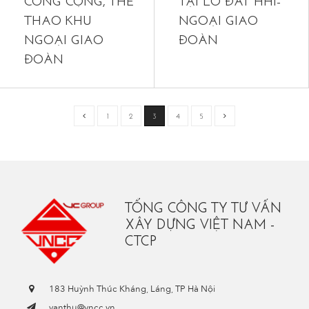
CÔNG CỘNG, THỂ
TẠI LÔ ĐẤT HH1-
THAO KHU
NGOẠI GIAO
NGOẠI GIAO
ĐOÀN
ĐOÀN
1
2
3
4
5
TỔNG CÔNG TY TƯ VẤN
XÂY DỰNG VIỆT NAM -
CTCP
183 Huỳnh Thúc Kháng, Láng, TP Hà Nội
vanthu@vncc.vn