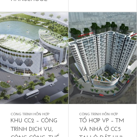
CÔNG TRÌNH HỖN HỢP
CÔNG TRÌNH HỖN HỢP
KHU CC2 – CÔNG
TỔ HỢP VP – TM
TRÌNH DỊCH VỤ,
VÀ NHÀ Ở CC5