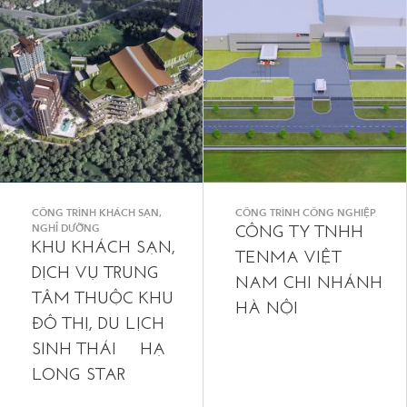
CÔNG TRÌNH KHÁCH SẠN,
CÔNG TRÌNH CÔNG NGHIỆP
NGHỈ DƯỠNG
CÔNG TY TNHH
KHU KHÁCH SẠN,
TENMA VIỆT
DỊCH VỤ TRUNG
NAM CHI NHÁNH
TÂM THUỘC KHU
HÀ NỘI
ĐÔ THỊ, DU LỊCH
SINH THÁI HẠ
LONG STAR