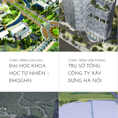
CÔNG TRÌNH GIÁO DỤC
CÔNG TRÌNH VĂN PHÒNG
ĐẠI HỌC KHOA
TRỤ SỞ TỔNG
HỌC TỰ NHIÊN –
CÔNG TY XÂY
ĐHQGHN
DỰNG HÀ NỘI