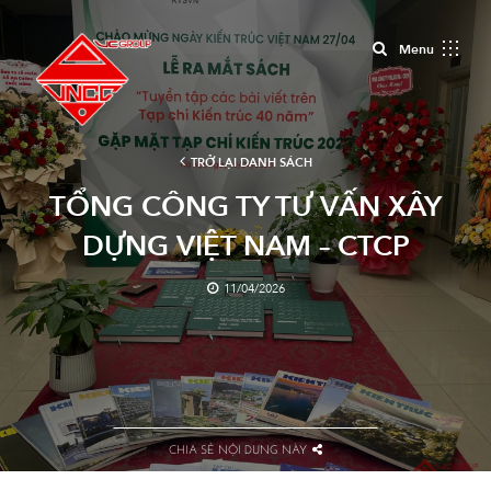
Close
Menu
TRỞ LẠI DANH SÁCH
TỔNG CÔNG TY TƯ VẤN XÂY
DỰNG VIỆT NAM – CTCP
(VNCC) ĐỒNG HÀNH CÙNG
11/04/2026
TẠP CHÍ KIẾN TRÚC RA MẮT
ẤN PHẨM ĐẶC BIỆT
CHIA SẺ NỘI DUNG NÀY