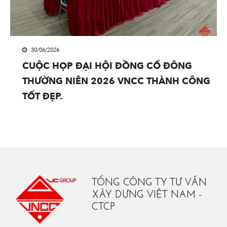
30/06/2026
CUỘC HỌP ĐẠI HỘI ĐỒNG CỔ ĐÔNG
THƯỜNG NIÊN 2026 VNCC THÀNH CÔNG
TỐT ĐẸP.
TỔNG CÔNG TY TƯ VẤN
XÂY DỰNG VIỆT NAM -
CTCP