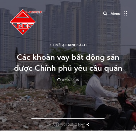
Close
Menu
TRỞ LẠI DANH SÁCH
Các khoản vay bất động sản
được Chính phủ yêu cầu quản
chặt
09/07/2015
CHIA SẺ NỘI DUNG NÀY