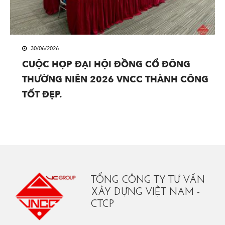
30/06/2026
CUỘC HỌP ĐẠI HỘI ĐỒNG CỔ ĐÔNG
THƯỜNG NIÊN 2026 VNCC THÀNH CÔNG
TỐT ĐẸP.
TỔNG CÔNG TY TƯ VẤN
XÂY DỰNG VIỆT NAM -
CTCP