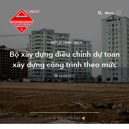
Close
Menu
TRỞ LẠI DANH SÁCH
Bộ xây dựng điều chỉnh dự toán
xây dựng công trình theo mức
lương tối thiểu
03/04/2012
CHIA SẺ NỘI DUNG NÀY