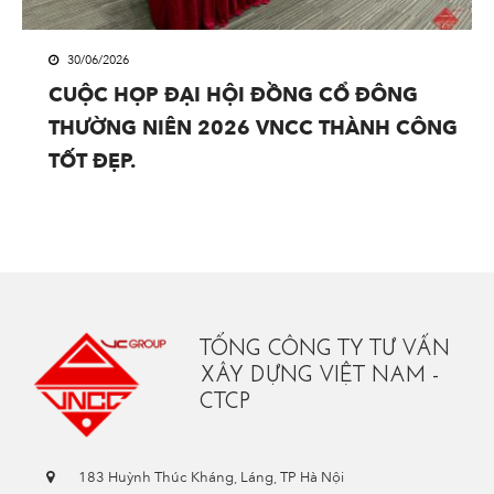
30/06/2026
CUỘC HỌP ĐẠI HỘI ĐỒNG CỔ ĐÔNG
THƯỜNG NIÊN 2026 VNCC THÀNH CÔNG
TỐT ĐẸP.
TỔNG CÔNG TY TƯ VẤN
XÂY DỰNG VIỆT NAM -
CTCP
183 Huỳnh Thúc Kháng, Láng, TP Hà Nội