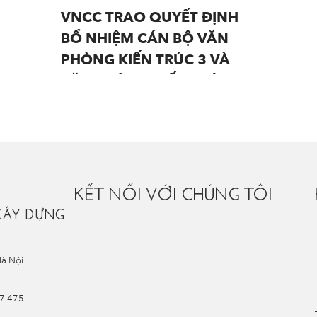
VNCC TRAO QUYẾT ĐỊNH
BỔ NHIỆM CÁN BỘ VĂN
PHÒNG KIẾN TRÚC 3 VÀ
VĂN PHÒNG KIẾN TRÚC 4
KẾT NỐI VỚI CHÚNG TÔI
XÂY DỰNG
Hà Nội
67 475