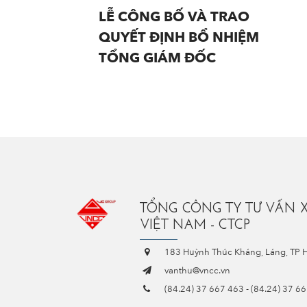
LỄ CÔNG BỐ VÀ TRAO
QUYẾT ĐỊNH BỔ NHIỆM
TỔNG GIÁM ĐỐC
TỔNG CÔNG TY TƯ VẤN 
VIỆT NAM - CTCP
183 Huỳnh Thúc Kháng, Láng, TP 
vanthu@vncc.vn
(84.24) 37 667 463
-
(84.24) 37 6