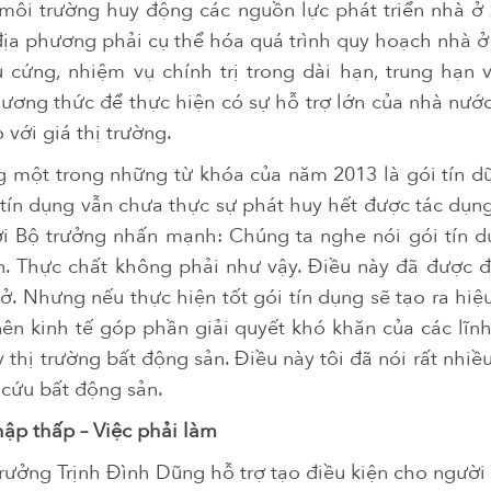
môi trường huy động các nguồn lực phát triển nhà ở
địa phương phải cụ thể hóa quá trình quy hoạch nhà ở 
u cứng, nhiệm vụ chính trị trong dài hạn, trung hạn
hương thức để thực hiện có sự hỗ trợ lớn của nhà nướ
 với giá thị trường.
 một trong những từ khóa của năm 2013 là gói tín d
i tín dụng vẫn chưa thực sự phát huy hết được tác dụng
ới Bộ trưởng nhấn mạnh: Chúng ta nghe nói gói tín d
n. Thực chất không phải như vậy. Điều này đã được đ
ở. Nhưng nếu thực hiện tốt gói tín dụng sẽ tạo ra hiệ
nên kinh tế góp phần giải quyết khó khăn của các lĩnh
y thị trường bất động sản. Điều này tôi đã nói rất nhi
i cứu bất động sản.
ập thấp – Việc phải làm
rưởng Trịnh Đình Dũng hỗ trợ tạo điều kiện cho người