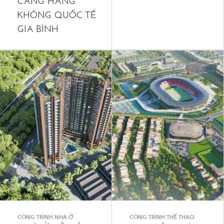
CẢNG HÀNG
KHÔNG QUỐC TẾ
GIA BÌNH
CÔNG TRÌNH NHÀ Ở
CÔNG TRÌNH THỂ THAO