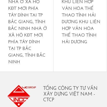
NHÀ Ở XÃ HỘ
KHU LIÊN HỢP
KĐT MỚI PHÍA
VĂN HÓA THỂ
TÂY DÍNH TẠI TP
THAO TỈNH HẢI
BẮC GIANG, TỈNH
DƯƠNG
KHU LIÊN
BẮC NINH NHÀ Ở
HỢP VĂN HÓA
XÃ HỘ KĐT MỚI
THỂ THAO TỈNH
PHÍA TÂY DÍNH
HẢI DƯƠNG
TẠI TP BẮC
GIANG, TỈNH BẮC
NINH
TỔNG CÔNG TY TƯ VẤN
XÂY DỰNG VIỆT NAM -
CTCP