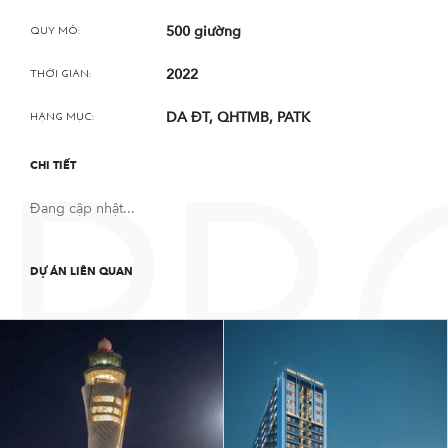
500 giường
QUY MÔ:
2022
THỜI GIAN:
DA ĐT, QHTMB, PATK
HẠNG MỤC:
CHI TIẾT
PR
Đang cập nhật...
DỰ ÁN LIÊN QUAN