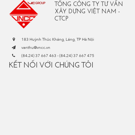
TỔNG CÔNG TY TƯ VẤN
XÂY DỰNG VIỆT NAM -
CTCP
183 Huỳnh Thúc Kháng, Láng, TP Hà Nội
vanthu@vncc.vn
(84.24) 37 667 463
-
(84.24) 37 667 475
KẾT NỐI VỚI CHÚNG TÔI