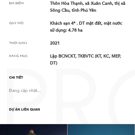
Thôn Hòa Thạnh, xã Xuân Canh, thị xã
ĐỊA ĐIỂM:
Sông Cầu, tỉnh Phú Yên
Khách sạn 4* . DT mặt đất, mặt nước
QUY MÔ:
sử dụng: 4.78 ha
2021
THỜI GIAN:
Lập BCNCKT, TKBVTC (KT, KC, MEP,
HẠNG MỤC:
DT)
PR
CHI TIẾT
Đang cập nhật...
DỰ ÁN LIÊN QUAN