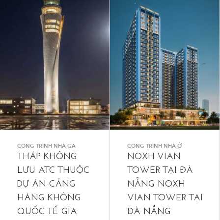
CÔNG TRÌNH NHÀ GA
CÔNG TRÌNH NHÀ Ở
THÁP KHÔNG
NOXH VIAN
LƯU ATC THUỘC
TOWER TẠI ĐÀ
DỰ ÁN CẢNG
NẴNG NOXH
HÀNG KHÔNG
VIAN TOWER TẠI
QUỐC TẾ GIA
ĐÀ NẴNG