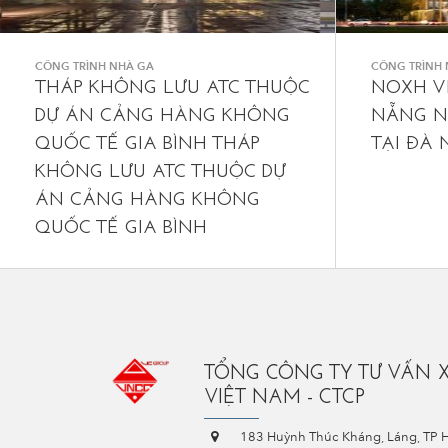
CÔNG TRÌNH NHÀ GA
CÔNG TRÌNH 
THÁP KHÔNG LƯU ATC THUỘC
NOXH V
DỰ ÁN CẢNG HÀNG KHÔNG
NẴNG N
QUỐC TẾ GIA BÌNH THÁP
TẠI ĐÀ
KHÔNG LƯU ATC THUỘC DỰ
ÁN CẢNG HÀNG KHÔNG
QUỐC TẾ GIA BÌNH
TỔNG CÔNG TY TƯ VẤN 
VIỆT NAM - CTCP
183 Huỳnh Thúc Kháng, Láng, TP 