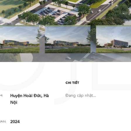
OJ
CHI TIẾT
Đang cập nhật...
Huyện Hoài Đức, Hà
M:
Nội
2024
IAN: