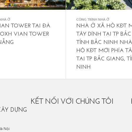
NHÀ Ở
CÔNG TRÌNH NHÀ Ở
IAN TOWER TẠI ĐÀ
NHÀ Ở XÃ HỘ KĐT M
OXH VIAN TOWER
TÂY DÍNH TẠI TP BẮC
 NẴNG
TỈNH BẮC NINH NHÀ
HỘ KĐT MỚI PHÍA TÂ
TẠI TP BẮC GIANG, T
NINH
KẾT NỐI VỚI CHÚNG TÔI
XÂY DỰNG
Hà Nội