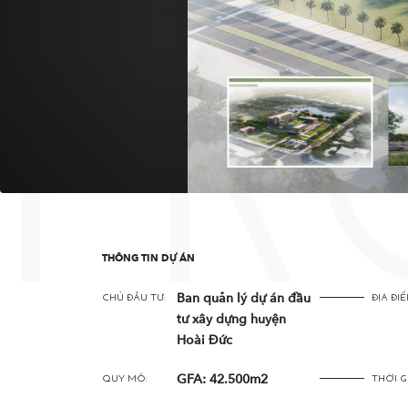
PR
THÔNG TIN DỰ ÁN
Ban quản lý dự án đầu
CHỦ ĐẦU TƯ:
ĐỊA ĐIỂ
tư xây dựng huyện
Hoài Đức
GFA: 42.500m2
QUY MÔ:
THỜI G