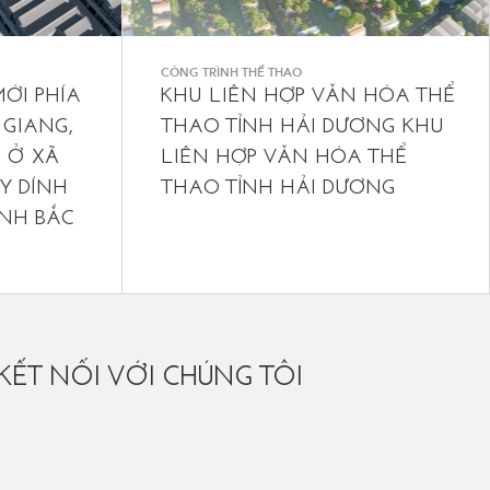
CÔNG TRÌNH THỂ THAO
ỚI PHÍA
KHU LIÊN HỢP VĂN HÓA THỂ
 GIANG,
THAO TỈNH HẢI DƯƠNG
KHU
 Ở XÃ
LIÊN HỢP VĂN HÓA THỂ
Y DÍNH
THAO TỈNH HẢI DƯƠNG
ỈNH BẮC
KẾT NỐI VỚI CHÚNG TÔI