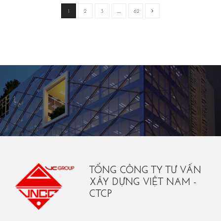
1
2
3
…
62
TỔNG CÔNG TY TƯ VẤN
XÂY DỰNG VIỆT NAM -
CTCP